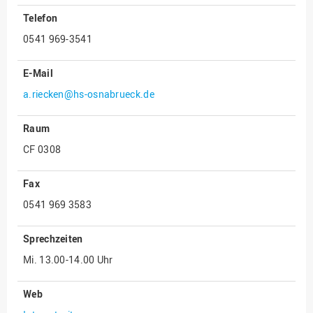
Telefon
Innenrevision
0541 969-3541
Institut für Musik
IT Service Center
E-Mail
Kommunikation und
a.riecken@hs-osnabrueck.de
Marketing
LearningCenter
Raum
CF 0308
Nachhaltigkeit
Personal
Fax
Personalentwicklung
0541 969 3583
Personalrat
Sprechzeiten
Präsidialbüro
Mi. 13.00-14.00 Uhr
Professional School
Projekte des Präsidiums
Web
Projektmanagement Office