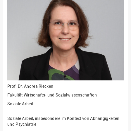
Fakultät
Ingenieurwissenschaften
und Informatik
Fakultät Management,
Kultur und Technik
Fakultät Wirtschafts- und
Sozialwissenschaften
Finanzen
Forschung, Kooperation,
Drittmittel
Gebäude und Technik
Prof. Dr.
Andrea Riecken
Gesellschaftliches
Fakultät Wirtschafts- und Sozialwissenschaften
Engagement
Soziale Arbeit
Gleichstellungsbüro
Hochschulleitung
Soziale Arbeit, insbesondere im Kontext von Abhängigkeiten
und Psychiatrie
Hochschulplanung/-
strategie