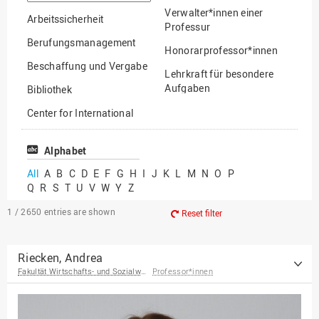
option
Verwalter*innen einer
Arbeitssicherheit
Professur
Berufungsmanagement
Honorarprofessor*innen
Beschaffung und Vergabe
Lehrkraft für besondere
Aufgaben
Bibliothek
Mitarbeiter*innen
Center for International
Mobility
Lehrbeauftragte
Center for International
Alphabet
Gastwissenschaftler*innen
Students
All
A
B
C
D
E
F
G
H
I
J
K
L
M
N
O
P
Professor*innen im
Q
R
S
T
U
V
W
Y
Z
Chancengerechtigkeit
Ruhestand
eLearning Competence
1 / 2650
entries are shown
Reset filter
Center
EU-Büro
Riecken, Andrea
Fakultät Wirtschafts- und Sozialwissenschaften
Professor*innen
Fakultät
Agrarwissenschaften und
Landschaftsarchitektur