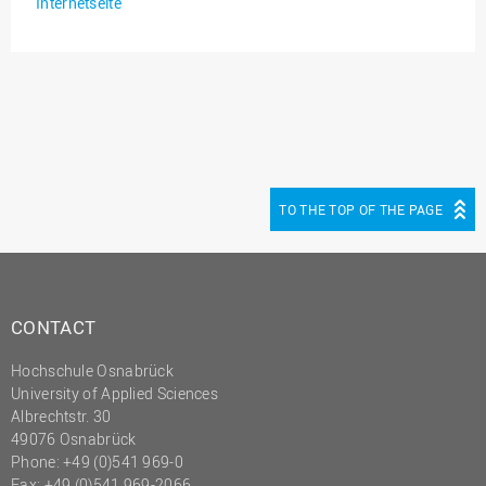
Internetseite
(PMO)
Prozessmanagement
Recht
Science to Business GmbH
Studierendensekretariat
Studium und Lehre
TO THE TOP OF THE PAGE
Transfer- und
Innovationsmanagement
CONTACT
Hochschule Osnabrück
University of Applied Sciences
Albrechtstr. 30
49076 Osnabrück
Phone: +49 (0)541 969-0
Fax: +49 (0)541 969-2066