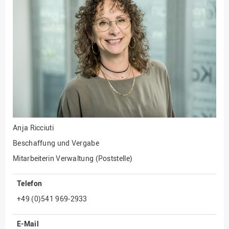
Fakultät
Ingenieurwissenschaften
und Informatik
Fakultät Management,
Kultur und Technik
Fakultät Wirtschafts- und
Sozialwissenschaften
Finanzen
Forschung, Kooperation,
Drittmittel
Anja Ricciuti
Gebäude und Technik
Beschaffung und Vergabe
Gesellschaftliches
Mitarbeiterin Verwaltung (Poststelle)
Engagement
Telefon
Gleichstellungsbüro
+49 (0)541 969-2933
Hochschulleitung
Hochschulplanung/-
E-Mail
strategie