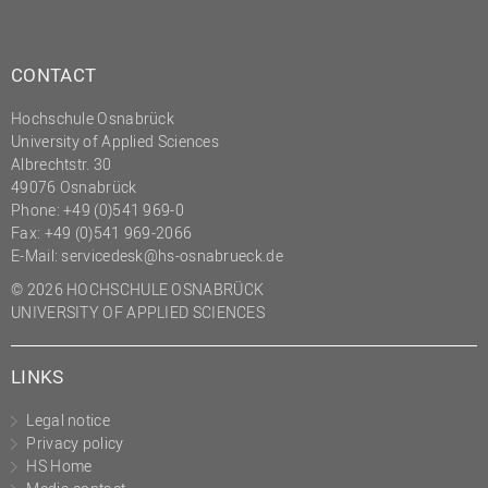
(PMO)
Prozessmanagement
CONTACT
Recht
Hochschule Osnabrück
Science to Business GmbH
University of Applied Sciences
Studierendensekretariat
Albrechtstr. 30
49076 Osnabrück
Studium und Lehre
Phone: +49 (0)541 969-0
Fax: +49 (0)541 969-2066
Transfer- und
E-Mail:
servicedesk@hs-osnabrueck.de
Innovationsmanagement
© 2026 HOCHSCHULE OSNABRÜCK
UNIVERSITY OF APPLIED SCIENCES
LINKS
Legal notice
Privacy policy
HS Home