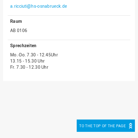
a.ricciuti@hs-osnabrueck.de
Innenrevision
Institut für Musik
Raum
IT Service Center
AB 0106
Kommunikation und
Sprechzeiten
Marketing
Mo.-Do. 7.30 - 12.45Uhr
LearningCenter
13.15 - 15.30 Uhr
Nachhaltigkeit
Fr. 7.30 - 12.30 Uhr
Personal
Personalentwicklung
Personalrat
Präsidialbüro
Professional School
TO THE TOP OF THE PAGE
Projekte des Präsidiums
Projektmanagement Office