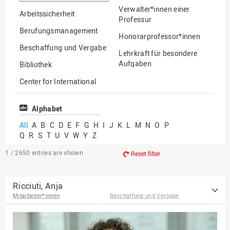
option
Verwalter*innen einer
Arbeitssicherheit
Professur
Berufungsmanagement
Honorarprofessor*innen
Beschaffung und Vergabe
Lehrkraft für besondere
Aufgaben
Bibliothek
Mitarbeiter*innen
Center for International
Mobility
Lehrbeauftragte
Center for International
Alphabet
Gastwissenschaftler*innen
Students
All
A
B
C
D
E
F
G
H
I
J
K
L
M
N
O
P
Professor*innen im
Q
R
S
T
U
V
W
Y
Z
Chancengerechtigkeit
Ruhestand
eLearning Competence
1 / 2650
entries are shown
Reset filter
Center
EU-Büro
Ricciuti, Anja
Mitarbeiter*innen
Beschaffung und Vergabe
Fakultät
Agrarwissenschaften und
Landschaftsarchitektur