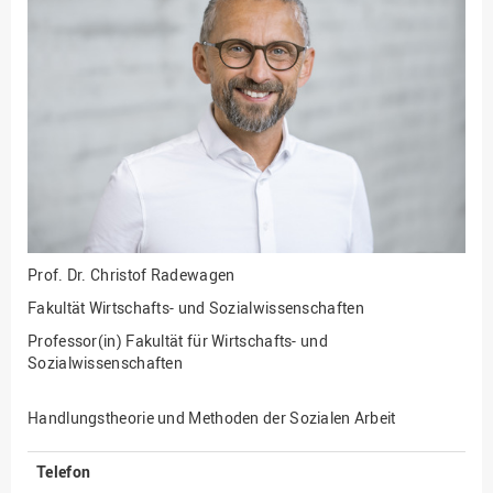
Fakultät
Ingenieurwissenschaften
und Informatik
Fakultät Management,
Kultur und Technik
Fakultät Wirtschafts- und
Sozialwissenschaften
Finanzen
Forschung, Kooperation,
Drittmittel
Prof. Dr.
Christof Radewagen
Gebäude und Technik
Fakultät Wirtschafts- und Sozialwissenschaften
Gesellschaftliches
Professor(in) Fakultät für Wirtschafts- und
Engagement
Sozialwissenschaften
Gleichstellungsbüro
Handlungstheorie und Methoden der Sozialen Arbeit
Hochschulleitung
Hochschulplanung/-
Telefon
strategie