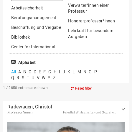
option
Verwalter*innen einer
Arbeitssicherheit
Professur
Berufungsmanagement
Honorarprofessor*innen
Beschaffung und Vergabe
Lehrkraft für besondere
Aufgaben
Bibliothek
Mitarbeiter*innen
Center for International
Mobility
Lehrbeauftragte
Center for International
Alphabet
Gastwissenschaftler*innen
Students
All
A
B
C
D
E
F
G
H
I
J
K
L
M
N
O
P
Professor*innen im
Q
R
S
T
U
V
W
Y
Z
Chancengerechtigkeit
Ruhestand
eLearning Competence
1 / 2650
entries are shown
Reset filter
Center
EU-Büro
Radewagen, Christof
Professor*innen
Fakultät Wirtschafts- und Sozialwissenschaften
Fakultät
Agrarwissenschaften und
Landschaftsarchitektur