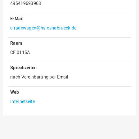
495419693963
Innenrevision
E-Mail
Institut für Musik
c.radewagen@hs-osnabrueck.de
IT Service Center
Kommunikation und
Raum
Marketing
CF 0115A
LearningCenter
Nachhaltigkeit
Sprechzeiten
nach Vereinbarung per Email
Personal
Personalentwicklung
Web
Personalrat
Internetseite
Präsidialbüro
Professional School
Projekte des Präsidiums
Projektmanagement Office