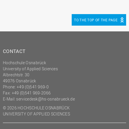
(PMO)
Prozessmanagement
TO THE TOP OF THE PAGE
Recht
Science to Business GmbH
Studierendensekretariat
CONTACT
Studium und Lehre
Transfer- und
Hochschule Osnabrück
Innovationsmanagement
University of Applied Sciences
Albrechtstr. 30
49076 Osnabrück
Phone: +49 (0)541 969-0
Fax: +49 (0)541 969-2066
E-Mail:
servicedesk@hs-osnabrueck.de
© 2026 HOCHSCHULE OSNABRÜCK
UNIVERSITY OF APPLIED SCIENCES