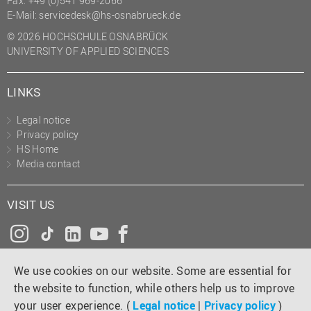
Fax: +49 (0)541 969-2066
(PMO)
E-Mail:
servicedesk@hs-osnabrueck.de
Prozessmanagement
© 2026 HOCHSCHULE OSNABRÜCK
UNIVERSITY OF APPLIED SCIENCES
Recht
Science to Business GmbH
LINKS
Studierendensekretariat
Legal notice
Studium und Lehre
Privacy policy
HS Home
Transfer- und
Media contact
Innovationsmanagement
VISIT US
Instagram
Tiktok
LinkedIn
YouTube
Facebook
We use cookies on our website. Some are essential for
the website to function, while others help us to improve
your user experience. (
Legal notice
|
Privacy policy
)