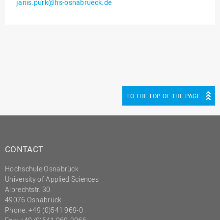
janis.purk@hs-osnabrueck.de
Innenrevision
Institut für Musik
IT Service Center
Kommunikation und
Marketing
LearningCenter
TO THE TOP OF THE PAGE
Nachhaltigkeit
Personal
Personalentwicklung
CONTACT
Personalrat
Hochschule Osnabrück
Präsidialbüro
University of Applied Sciences
Professional School
Albrechtstr. 30
49076 Osnabrück
Projekte des Präsidiums
Phone: +49 (0)541 969-0
Projektmanagement Office