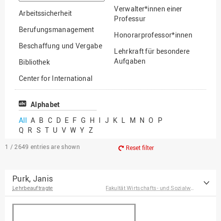
option
Verwalter*innen einer
Arbeitssicherheit
Professur
Berufungsmanagement
Honorarprofessor*innen
Beschaffung und Vergabe
Lehrkraft für besondere
Aufgaben
Bibliothek
Mitarbeiter*innen
Center for International
Mobility
Lehrbeauftragte
Center for International
Alphabet
Gastwissenschaftler*innen
Students
All
A
B
C
D
E
F
G
H
I
J
K
L
M
N
O
P
Professor*innen im
Q
R
S
T
U
V
W
Y
Z
Chancengerechtigkeit
Ruhestand
eLearning Competence
1 / 2649
entries are shown
Reset filter
Center
EU-Büro
Purk, Janis
Lehrbeauftragte
Fakultät Wirtschafts- und Sozialwissenschaften
Fakultät
Agrarwissenschaften und
Landschaftsarchitektur