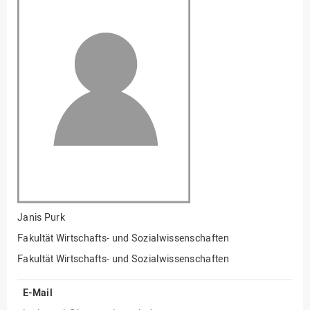
Fakultät
Ingenieurwissenschaften
und Informatik
Fakultät Management,
Kultur und Technik
Fakultät Wirtschafts- und
Sozialwissenschaften
Finanzen
Forschung, Kooperation,
Drittmittel
Gebäude und Technik
Gesellschaftliches
Janis Purk
Engagement
Fakultät Wirtschafts- und Sozialwissenschaften
Gleichstellungsbüro
Fakultät Wirtschafts- und Sozialwissenschaften
Hochschulleitung
E-Mail
Hochschulplanung/-
strategie