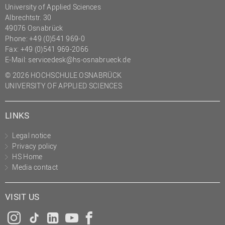
University of Applied Sciences
(PMO)
Albrechtstr. 30
Prozessmanagement
49076 Osnabrück
Phone: +49 (0)541 969-0
Recht
Fax: +49 (0)541 969-2066
Science to Business GmbH
E-Mail:
servicedesk@hs-osnabrueck.de
© 2026 HOCHSCHULE OSNABRÜCK
Studierendensekretariat
UNIVERSITY OF APPLIED SCIENCES
Studium und Lehre
Transfer- und
LINKS
Innovationsmanagement
Legal notice
Privacy policy
HS Home
Media contact
VISIT US
Instagram
Tiktok
LinkedIn
YouTube
Facebook