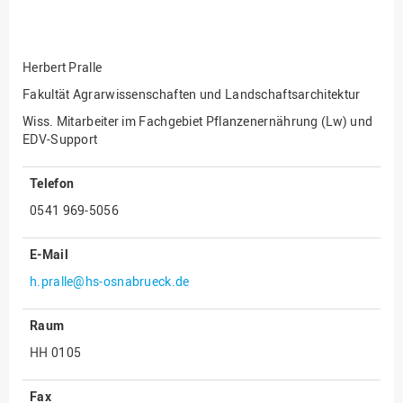
Fakultät
Ingenieurwissenschaften
und Informatik
Herbert Pralle
Fakultät Management,
Kultur und Technik
Fakultät Agrarwissenschaften und Landschaftsarchitektur
Wiss. Mitarbeiter im Fachgebiet Pflanzenernährung (Lw) und
Fakultät Wirtschafts- und
EDV-Support
Sozialwissenschaften
Finanzen
Telefon
Forschung, Kooperation,
0541 969-5056
Drittmittel
Gebäude und Technik
E-Mail
Gesellschaftliches
h.pralle@hs-osnabrueck.de
Engagement
Gleichstellungsbüro
Raum
HH 0105
Hochschulleitung
Hochschulplanung/-
Fax
strategie