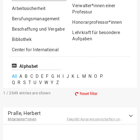
option
Verwalter*innen einer
Arbeitssicherheit
Professur
Berufungsmanagement
Honorarprofessor*innen
Beschaffung und Vergabe
Lehrkraft für besondere
Aufgaben
Bibliothek
Mitarbeiter*innen
Center for International
Mobility
Lehrbeauftragte
Center for International
Alphabet
Gastwissenschaftler*innen
Students
All
A
B
C
D
E
F
G
H
I
J
K
L
M
N
O
P
Professor*innen im
Q
R
S
T
U
V
W
Y
Z
Chancengerechtigkeit
Ruhestand
eLearning Competence
1 / 2649
entries are shown
Reset filter
Center
EU-Büro
Pralle, Herbert
Mitarbeiter*innen
Fakultät Agrarwissenschaften und Landschaftsarchitektur
Fakultät
Agrarwissenschaften und
Landschaftsarchitektur