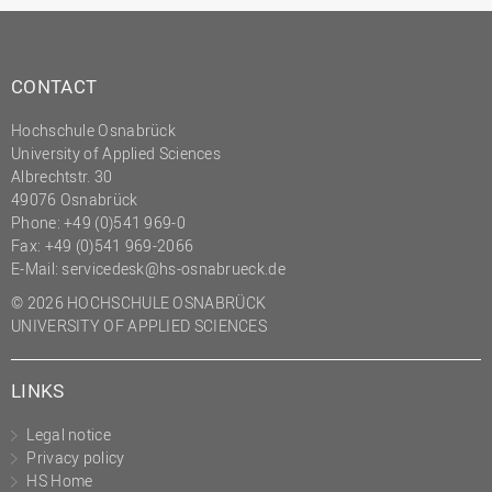
(PMO)
Prozessmanagement
CONTACT
Recht
Science to Business GmbH
Hochschule Osnabrück
University of Applied Sciences
Studierendensekretariat
Albrechtstr. 30
49076 Osnabrück
Studium und Lehre
Phone: +49 (0)541 969-0
Transfer- und
Fax: +49 (0)541 969-2066
Innovationsmanagement
E-Mail:
servicedesk@hs-osnabrueck.de
© 2026 HOCHSCHULE OSNABRÜCK
UNIVERSITY OF APPLIED SCIENCES
LINKS
Legal notice
Privacy policy
HS Home