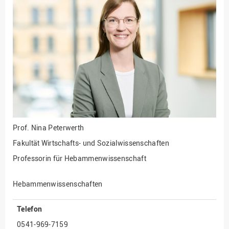
Fakultät
Ingenieurwissenschaften
und Informatik
Fakultät Management,
Kultur und Technik
Fakultät Wirtschafts- und
Sozialwissenschaften
Finanzen
Forschung, Kooperation,
Drittmittel
Prof.
Nina Peterwerth
Gebäude und Technik
Fakultät Wirtschafts- und Sozialwissenschaften
Gesellschaftliches
Professorin für Hebammenwissenschaft
Engagement
Gleichstellungsbüro
Hebammenwissenschaften
Hochschulleitung
Telefon
Hochschulplanung/-
0541-969-7159
strategie