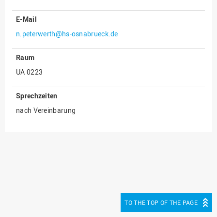
Innenrevision
E-Mail
Institut für Musik
n.peterwerth@hs-osnabrueck.de
IT Service Center
Raum
Kommunikation und
UA 0223
Marketing
LearningCenter
Sprechzeiten
Nachhaltigkeit
nach Vereinbarung
Personal
Personalentwicklung
Personalrat
Präsidialbüro
Professional School
Projekte des Präsidiums
TO THE TOP OF THE PAGE
Projektmanagement Office