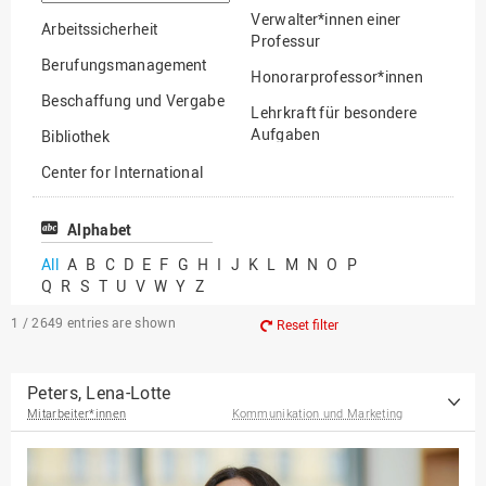
option
Verwalter*innen einer
Arbeitssicherheit
Professur
Berufungsmanagement
Honorarprofessor*innen
Beschaffung und Vergabe
Lehrkraft für besondere
Aufgaben
Bibliothek
Mitarbeiter*innen
Center for International
Mobility
Lehrbeauftragte
Center for International
Alphabet
Gastwissenschaftler*innen
Students
All
A
B
C
D
E
F
G
H
I
J
K
L
M
N
O
P
Professor*innen im
Q
R
S
T
U
V
W
Y
Z
Chancengerechtigkeit
Ruhestand
eLearning Competence
1 / 2649
entries are shown
Reset filter
Center
EU-Büro
Peters, Lena-Lotte
Mitarbeiter*innen
Kommunikation und Marketing
Fakultät
Agrarwissenschaften und
Landschaftsarchitektur