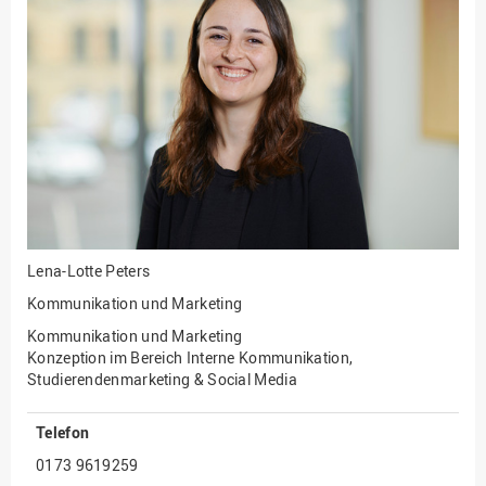
Fakultät
Ingenieurwissenschaften
und Informatik
Fakultät Management,
Kultur und Technik
Fakultät Wirtschafts- und
Sozialwissenschaften
Finanzen
Forschung, Kooperation,
Drittmittel
Lena-Lotte Peters
Gebäude und Technik
Kommunikation und Marketing
Gesellschaftliches
Kommunikation und Marketing
Engagement
Konzeption im Bereich Interne Kommunikation,
Studierendenmarketing & Social Media
Gleichstellungsbüro
Hochschulleitung
Telefon
Hochschulplanung/-
0173 9619259
strategie