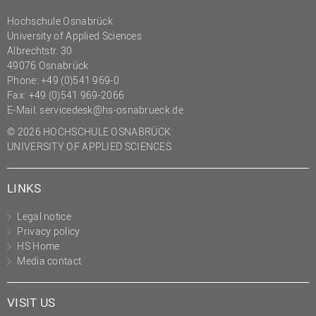
(PMO)
Hochschule Osnabrück
University of Applied Sciences
Prozessmanagement
Albrechtstr. 30
Recht
49076 Osnabrück
Phone: +49 (0)541 969-0
Science to Business GmbH
Fax: +49 (0)541 969-2066
Studierendensekretariat
E-Mail:
servicedesk@hs-osnabrueck.de
Studium und Lehre
© 2026 HOCHSCHULE OSNABRÜCK
UNIVERSITY OF APPLIED SCIENCES
Transfer- und
Innovationsmanagement
LINKS
Legal notice
Privacy policy
HS Home
Media contact
VISIT US