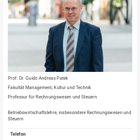
Fakultät
Ingenieurwissenschaften
und Informatik
Fakultät Management,
Kultur und Technik
Fakultät Wirtschafts- und
Sozialwissenschaften
Finanzen
Forschung, Kooperation,
Drittmittel
Prof. Dr.
Guido Andreas Patek
Gebäude und Technik
Fakultät Management, Kultur und Technik
Gesellschaftliches
Professur für Rechnungswesen und Steuern
Engagement
Gleichstellungsbüro
Betriebswirtschaftslehre, insbesondere Rechnungswesen und
Steuern
Hochschulleitung
Hochschulplanung/-
Telefon
strategie