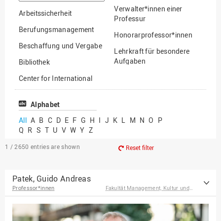
option
Verwalter*innen einer
Arbeitssicherheit
Professur
Berufungsmanagement
Honorarprofessor*innen
Beschaffung und Vergabe
Lehrkraft für besondere
Aufgaben
Bibliothek
Mitarbeiter*innen
Center for International
Mobility
Lehrbeauftragte
Center for International
Alphabet
Gastwissenschaftler*innen
Students
All
A
B
C
D
E
F
G
H
I
J
K
L
M
N
O
P
Professor*innen im
Q
R
S
T
U
V
W
Y
Z
Chancengerechtigkeit
Ruhestand
eLearning Competence
1 / 2650
entries are shown
Reset filter
Center
EU-Büro
Patek, Guido Andreas
Professor*innen
Fakultät Management, Kultur und Technik
Fakultät
Agrarwissenschaften und
Landschaftsarchitektur