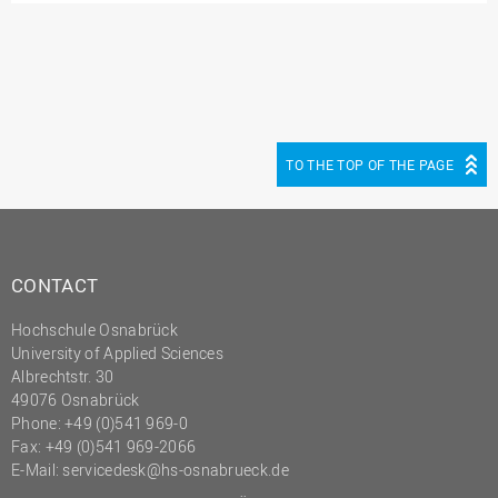
(PMO)
Prozessmanagement
Recht
Science to Business GmbH
TO THE TOP OF THE PAGE
Studierendensekretariat
Studium und Lehre
Transfer- und
Innovationsmanagement
CONTACT
Hochschule Osnabrück
University of Applied Sciences
Albrechtstr. 30
49076 Osnabrück
Phone: +49 (0)541 969-0
Fax: +49 (0)541 969-2066
E-Mail:
servicedesk@hs-osnabrueck.de