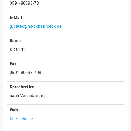
0591-80098-731
Innenrevision
E-Mail
Institut für Musik
g.patek@hs-osnabrueck.de
IT Service Center
Kommunikation und
Raum
Marketing
KC 0213
LearningCenter
Nachhaltigkeit
Fax
0591-80098-798
Personal
Personalentwicklung
Sprechzeiten
Personalrat
nach Vereinbarung
Präsidialbüro
Web
Professional School
Internetseite
Projekte des Präsidiums
Projektmanagement Office