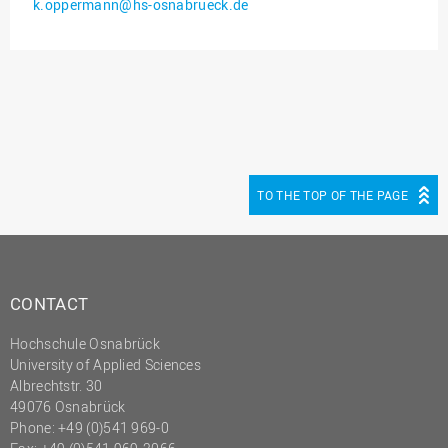
k.oppermann@hs-osnabrueck.de
Innenrevision
Institut für Musik
IT Service Center
Kommunikation und
Marketing
LearningCenter
TO THE TOP OF THE PAGE
Nachhaltigkeit
Personal
Personalentwicklung
CONTACT
Personalrat
Hochschule Osnabrück
Präsidialbüro
University of Applied Sciences
Professional School
Albrechtstr. 30
49076 Osnabrück
Projekte des Präsidiums
Phone: +49 (0)541 969-0
Projektmanagement Office