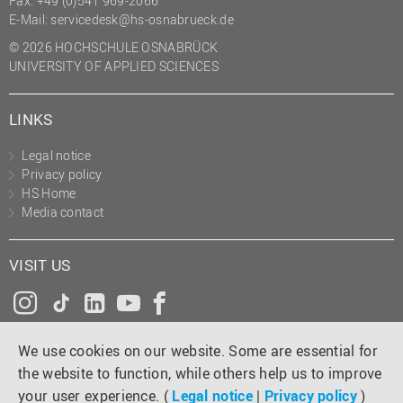
Fax: +49 (0)541 969-2066
(PMO)
E-Mail:
servicedesk@hs-osnabrueck.de
Prozessmanagement
© 2026 HOCHSCHULE OSNABRÜCK
UNIVERSITY OF APPLIED SCIENCES
Recht
Science to Business GmbH
LINKS
Studierendensekretariat
Legal notice
Studium und Lehre
Privacy policy
HS Home
Transfer- und
Media contact
Innovationsmanagement
VISIT US
Instagram
Tiktok
LinkedIn
YouTube
Facebook
We use cookies on our website. Some are essential for
the website to function, while others help us to improve
your user experience. (
Legal notice
|
Privacy policy
)