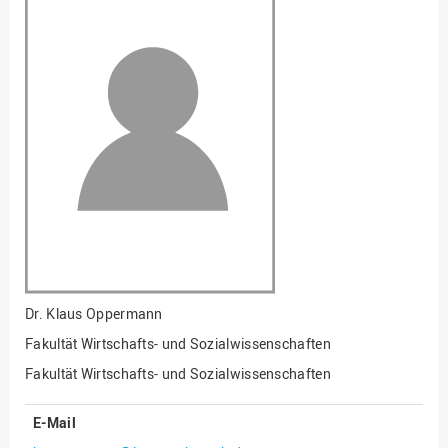
Fakultät
Ingenieurwissenschaften
und Informatik
Fakultät Management,
Kultur und Technik
Fakultät Wirtschafts- und
Sozialwissenschaften
Finanzen
Forschung, Kooperation,
Drittmittel
Gebäude und Technik
Gesellschaftliches
Dr.
Klaus Oppermann
Engagement
Fakultät Wirtschafts- und Sozialwissenschaften
Gleichstellungsbüro
Fakultät Wirtschafts- und Sozialwissenschaften
Hochschulleitung
E-Mail
Hochschulplanung/-
strategie