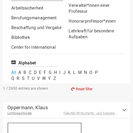
option
Verwalter*innen einer
Arbeitssicherheit
Professur
Berufungsmanagement
Honorarprofessor*innen
Beschaffung und Vergabe
Lehrkraft für besondere
Aufgaben
Bibliothek
Mitarbeiter*innen
Center for International
Mobility
Lehrbeauftragte
Center for International
Alphabet
Gastwissenschaftler*innen
Students
All
A
B
C
D
E
F
G
H
I
J
K
L
M
N
O
P
Professor*innen im
Q
R
S
T
U
V
W
Y
Z
Chancengerechtigkeit
Ruhestand
eLearning Competence
1 / 2650
entries are shown
Reset filter
Center
EU-Büro
Oppermann, Klaus
Lehrbeauftragte
Fakultät Wirtschafts- und Sozialwissenschaften
Fakultät
Agrarwissenschaften und
Landschaftsarchitektur