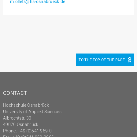
m.ollefs@hs-osnabrueck.de
Innenrevision
Institut für Musik
IT Service Center
Kommunikation und
Marketing
LearningCenter
TO THE TOP OF THE PAGE
Nachhaltigkeit
Personal
Personalentwicklung
CONTACT
Personalrat
Hochschule Osnabrück
Präsidialbüro
University of Applied Sciences
Professional School
Albrechtstr. 30
49076 Osnabrück
Projekte des Präsidiums
Phone: +49 (0)541 969-0
Projektmanagement Office