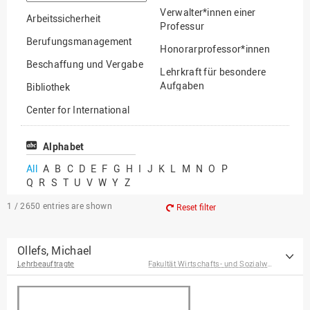
option
Verwalter*innen einer
Arbeitssicherheit
Professur
Berufungsmanagement
Honorarprofessor*innen
Beschaffung und Vergabe
Lehrkraft für besondere
Aufgaben
Bibliothek
Mitarbeiter*innen
Center for International
Mobility
Lehrbeauftragte
Center for International
Alphabet
Gastwissenschaftler*innen
Students
All
A
B
C
D
E
F
G
H
I
J
K
L
M
N
O
P
Professor*innen im
Q
R
S
T
U
V
W
Y
Z
Chancengerechtigkeit
Ruhestand
eLearning Competence
1 / 2650
entries are shown
Reset filter
Center
EU-Büro
Ollefs, Michael
Lehrbeauftragte
Fakultät Wirtschafts- und Sozialwissenschaften
Fakultät
Agrarwissenschaften und
Landschaftsarchitektur