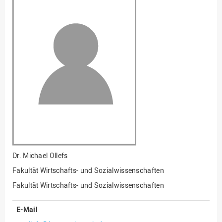
Fakultät
Ingenieurwissenschaften
und Informatik
Fakultät Management,
Kultur und Technik
Fakultät Wirtschafts- und
Sozialwissenschaften
Finanzen
Forschung, Kooperation,
Drittmittel
Gebäude und Technik
Gesellschaftliches
Dr.
Michael Ollefs
Engagement
Fakultät Wirtschafts- und Sozialwissenschaften
Gleichstellungsbüro
Fakultät Wirtschafts- und Sozialwissenschaften
Hochschulleitung
E-Mail
Hochschulplanung/-
strategie