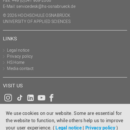
Fax: +49 (0)541 969-2066
(PMO)
E-Mail:
servicedesk@hs-osnabrueck.de
Prozessmanagement
© 2026 HOCHSCHULE OSNABRÜCK
UNIVERSITY OF APPLIED SCIENCES
Recht
Science to Business GmbH
LINKS
Studierendensekretariat
Legal notice
Studium und Lehre
Privacy policy
HS Home
Transfer- und
Media contact
Innovationsmanagement
VISIT US
Instagram
Tiktok
LinkedIn
YouTube
Facebook
We use cookies on our website. Some are essential for
the website to function, while others help us to improve
your user experience. (
Legal notice
|
Privacy policy
)