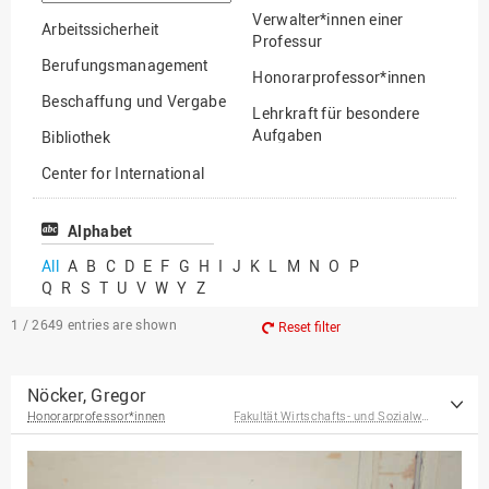
option
Verwalter*innen einer
Arbeitssicherheit
Professur
Berufungsmanagement
Honorarprofessor*innen
Beschaffung und Vergabe
Lehrkraft für besondere
Aufgaben
Bibliothek
Mitarbeiter*innen
Center for International
Mobility
Lehrbeauftragte
Center for International
Alphabet
Gastwissenschaftler*innen
Students
All
A
B
C
D
E
F
G
H
I
J
K
L
M
N
O
P
Professor*innen im
Q
R
S
T
U
V
W
Y
Z
Chancengerechtigkeit
Ruhestand
eLearning Competence
1 / 2649
entries are shown
Reset filter
Center
EU-Büro
Nöcker, Gregor
Honorarprofessor*innen
Fakultät Wirtschafts- und Sozialwissenschaften
Fakultät
Agrarwissenschaften und
Landschaftsarchitektur