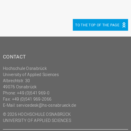
(PMO)
Prozessmanagement
Recht
TO THE TOP OF THE PAGE
Science to Business GmbH
Studierendensekretariat
Studium und Lehre
CONTACT
Transfer- und
Hochschule Osnabrück
Innovationsmanagement
University of Applied Sciences
Albrechtstr. 30
49076 Osnabrück
Phone: +49 (0)541 969-0
Fax: +49 (0)541 969-2066
E-Mail:
servicedesk@hs-osnabrueck.de
© 2026 HOCHSCHULE OSNABRÜCK
UNIVERSITY OF APPLIED SCIENCES