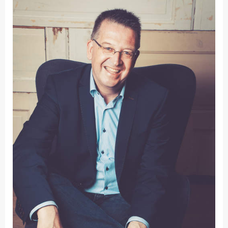
Fakultät
Ingenieurwissenschaften
und Informatik
Fakultät Management,
Kultur und Technik
Fakultät Wirtschafts- und
Sozialwissenschaften
Finanzen
Forschung, Kooperation,
Drittmittel
Gebäude und Technik
Gesellschaftliches
Engagement
Gleichstellungsbüro
Hochschulleitung
Hochschulplanung/-
strategie