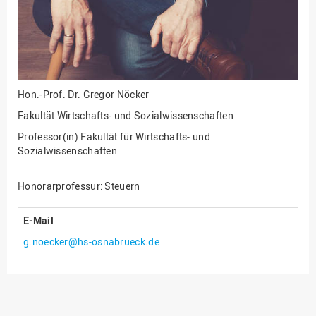
Innenrevision
Institut für Musik
IT Service Center
Kommunikation und
Hon.-Prof. Dr.
Gregor Nöcker
Marketing
Fakultät Wirtschafts- und Sozialwissenschaften
LearningCenter
Professor(in) Fakultät für Wirtschafts- und
Sozialwissenschaften
Nachhaltigkeit
Personal
Honorarprofessur: Steuern
Personalentwicklung
E-Mail
Personalrat
g.noecker@hs-osnabrueck.de
Präsidialbüro
Professional School
Projekte des Präsidiums
Projektmanagement Office