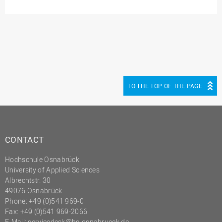
(PMO)
Prozessmanagement
Recht
Science to Business GmbH
Studierendensekretariat
TO THE TOP OF THE PAGE
Studium und Lehre
Transfer- und
Innovationsmanagement
CONTACT
Hochschule Osnabrück
University of Applied Sciences
Albrechtstr. 30
49076 Osnabrück
Phone: +49 (0)541 969-0
Fax: +49 (0)541 969-2066
E-Mail:
servicedesk@hs-osnabrueck.de