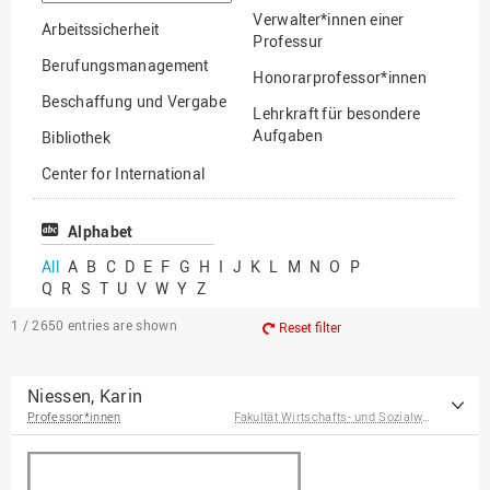
option
Verwalter*innen einer
Arbeitssicherheit
Professur
Berufungsmanagement
Honorarprofessor*innen
Beschaffung und Vergabe
Lehrkraft für besondere
Aufgaben
Bibliothek
Mitarbeiter*innen
Center for International
Mobility
Lehrbeauftragte
Center for International
Alphabet
Gastwissenschaftler*innen
Students
All
A
B
C
D
E
F
G
H
I
J
K
L
M
N
O
P
Professor*innen im
Q
R
S
T
U
V
W
Y
Z
Chancengerechtigkeit
Ruhestand
eLearning Competence
1 / 2650
entries are shown
Reset filter
Center
EU-Büro
Niessen, Karin
Professor*innen
Fakultät Wirtschafts- und Sozialwissenschaften
Fakultät
Agrarwissenschaften und
Landschaftsarchitektur