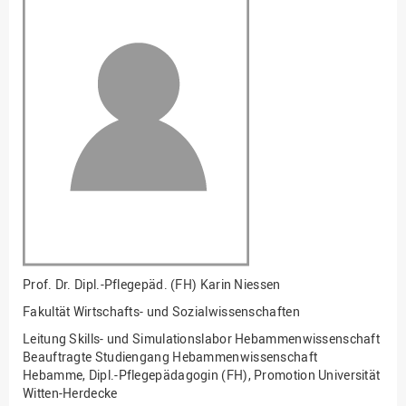
Fakultät
Ingenieurwissenschaften
und Informatik
Fakultät Management,
Kultur und Technik
Fakultät Wirtschafts- und
Sozialwissenschaften
Finanzen
Forschung, Kooperation,
Drittmittel
Gebäude und Technik
Gesellschaftliches
Prof. Dr. Dipl.-Pflegepäd. (FH)
Karin Niessen
Engagement
Fakultät Wirtschafts- und Sozialwissenschaften
Gleichstellungsbüro
Leitung Skills- und Simulationslabor Hebammenwissenschaft
Hochschulleitung
Beauftragte Studiengang Hebammenwissenschaft
Hebamme, Dipl.-Pflegepädagogin (FH), Promotion Universität
Hochschulplanung/-
Witten-Herdecke
strategie