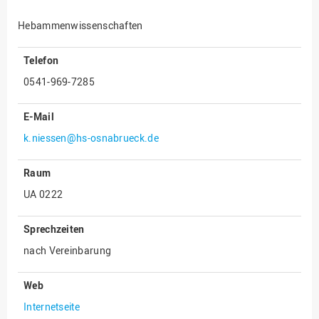
Innenrevision
Hebammenwissenschaften
Institut für Musik
Telefon
IT Service Center
0541-969-7285
Kommunikation und
Marketing
E-Mail
LearningCenter
k.niessen@hs-osnabrueck.de
Nachhaltigkeit
Raum
Personal
UA 0222
Personalentwicklung
Personalrat
Sprechzeiten
Präsidialbüro
nach Vereinbarung
Professional School
Web
Projekte des Präsidiums
Internetseite
Projektmanagement Office