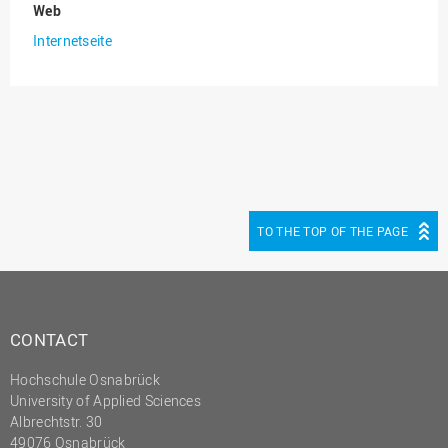
Web
Innenrevision
Internetseite
Institut für Musik
IT Service Center
Kommunikation und
Marketing
LearningCenter
Nachhaltigkeit
TO THE TOP OF THE PAGE
Personal
Personalentwicklung
Personalrat
CONTACT
Präsidialbüro
Hochschule Osnabrück
Professional School
University of Applied Sciences
Projekte des Präsidiums
Albrechtstr. 30
49076 Osnabrück
Projektmanagement Office