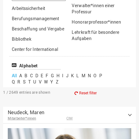
option
Verwalter*innen einer
Arbeitssicherheit
Professur
Berufungsmanagement
Honorarprofessor*innen
Beschaffung und Vergabe
Lehrkraft für besondere
Aufgaben
Bibliothek
Mitarbeiter*innen
Center for International
Mobility
Lehrbeauftragte
Center for International
Alphabet
Gastwissenschaftler*innen
Students
All
A
B
C
D
E
F
G
H
I
J
K
L
M
N
O
P
Professor*innen im
Q
R
S
T
U
V
W
Y
Z
Chancengerechtigkeit
Ruhestand
eLearning Competence
1 / 2649
entries are shown
Reset filter
Center
EU-Büro
Neudeck, Maren
Mitarbeiter*innen
CIM
Fakultät
Agrarwissenschaften und
Landschaftsarchitektur