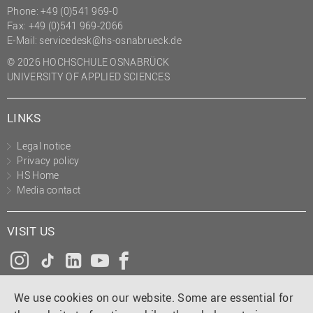
Phone: +49 (0)541 969-0
(PMO)
Fax: +49 (0)541 969-2066
Prozessmanagement
E-Mail:
servicedesk@hs-osnabrueck.de
Recht
© 2026 HOCHSCHULE OSNABRÜCK
UNIVERSITY OF APPLIED SCIENCES
Science to Business GmbH
Studierendensekretariat
LINKS
Studium und Lehre
Legal notice
Transfer- und
Privacy policy
Innovationsmanagement
HS Home
Media contact
VISIT US
Instagram
Tiktok
LinkedIn
YouTube
Facebook
We use cookies on our website. Some are essential for