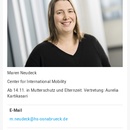
Fakultät
Ingenieurwissenschaften
und Informatik
Fakultät Management,
Kultur und Technik
Fakultät Wirtschafts- und
Sozialwissenschaften
Finanzen
Forschung, Kooperation,
Drittmittel
Maren Neudeck
Gebäude und Technik
Center for International Mobility
Gesellschaftliches
Ab 14.11. in Mutterschutz und Elternzeit. Vertretung: Aurelia
Engagement
Kartikasari
Gleichstellungsbüro
E-Mail
Hochschulleitung
m.neudeck@hs-osnabrueck.de
Hochschulplanung/-
strategie