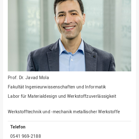
Fakultät
Ingenieurwissenschaften
und Informatik
Fakultät Management,
Kultur und Technik
Fakultät Wirtschafts- und
Sozialwissenschaften
Finanzen
Forschung, Kooperation,
Drittmittel
Prof. Dr.
Javad Mola
Gebäude und Technik
Fakultät Ingenieurwissenschaften und Informatik
Gesellschaftliches
Labor für Materialdesign und Werkstoffzuverlässigkeit
Engagement
Gleichstellungsbüro
Werkstofftechnik und -mechanik metallischer Werkstoffe
Hochschulleitung
Telefon
Hochschulplanung/-
0541 969-2188
strategie