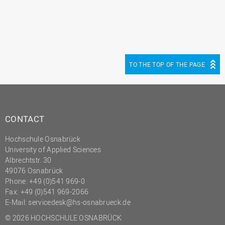
(PMO)
Prozessmanagement
Recht
Science to Business GmbH
TO THE TOP OF THE PAGE
Studierendensekretariat
Studium und Lehre
Transfer- und
CONTACT
Innovationsmanagement
Hochschule Osnabrück
University of Applied Sciences
Albrechtstr. 30
49076 Osnabrück
Phone: +49 (0)541 969-0
Fax: +49 (0)541 969-2066
E-Mail:
servicedesk@hs-osnabrueck.de
© 2026 HOCHSCHULE OSNABRÜCK