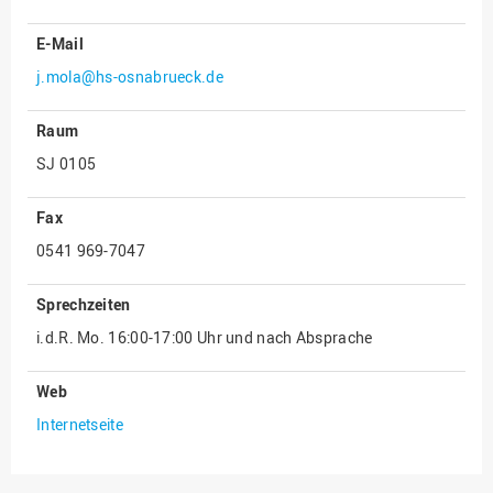
Innenrevision
E-Mail
Institut für Musik
j.mola@hs-osnabrueck.de
IT Service Center
Raum
Kommunikation und
SJ 0105
Marketing
LearningCenter
Fax
Nachhaltigkeit
0541 969-7047
Personal
Sprechzeiten
Personalentwicklung
i.d.R. Mo. 16:00-17:00 Uhr und nach Absprache
Personalrat
Präsidialbüro
Web
Professional School
Internetseite
Projekte des Präsidiums
Projektmanagement Office