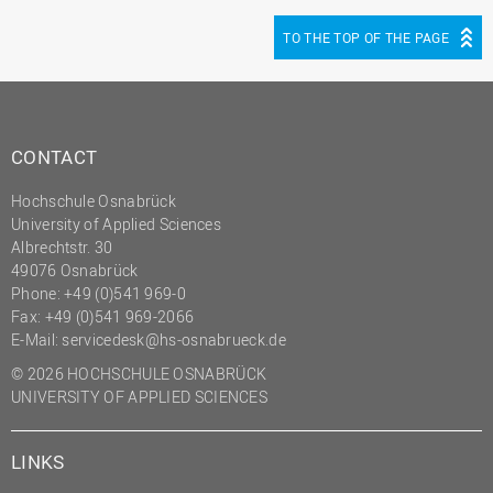
(PMO)
TO THE TOP OF THE PAGE
Prozessmanagement
Recht
Science to Business GmbH
CONTACT
Studierendensekretariat
Hochschule Osnabrück
Studium und Lehre
University of Applied Sciences
Transfer- und
Albrechtstr. 30
Innovationsmanagement
49076 Osnabrück
Phone: +49 (0)541 969-0
Fax: +49 (0)541 969-2066
E-Mail:
servicedesk@hs-osnabrueck.de
© 2026 HOCHSCHULE OSNABRÜCK
UNIVERSITY OF APPLIED SCIENCES
LINKS