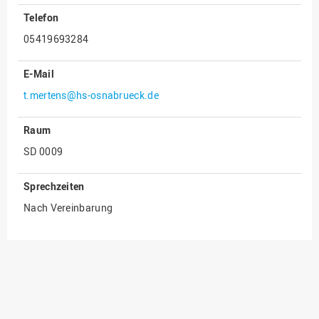
Telefon
Innenrevision
05419693284
Institut für Musik
IT Service Center
E-Mail
Kommunikation und
t.mertens@hs-osnabrueck.de
Marketing
Raum
LearningCenter
SD 0009
Nachhaltigkeit
Personal
Sprechzeiten
Personalentwicklung
Nach Vereinbarung
Personalrat
Präsidialbüro
Professional School
Projekte des Präsidiums
Projektmanagement Office