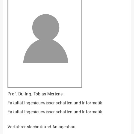
Fakultät
Ingenieurwissenschaften
und Informatik
Fakultät Management,
Kultur und Technik
Fakultät Wirtschafts- und
Sozialwissenschaften
Finanzen
Forschung, Kooperation,
Drittmittel
Gebäude und Technik
Gesellschaftliches
Prof. Dr.-Ing.
Tobias Mertens
Engagement
Fakultät Ingenieurwissenschaften und Informatik
Gleichstellungsbüro
Fakultät Ingenieurwissenschaften und Informatik
Hochschulleitung
Verfahrenstechnik und Anlagenbau
Hochschulplanung/-
strategie