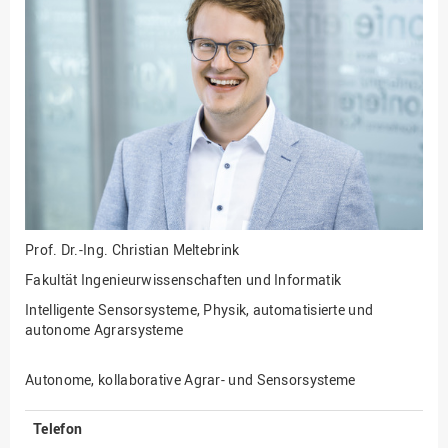
Fakultät
Ingenieurwissenschaften
und Informatik
Fakultät Management,
Kultur und Technik
Fakultät Wirtschafts- und
Sozialwissenschaften
Finanzen
Forschung, Kooperation,
Drittmittel
Prof. Dr.-Ing.
Christian Meltebrink
Gebäude und Technik
Fakultät Ingenieurwissenschaften und Informatik
Gesellschaftliches
Intelligente Sensorsysteme, Physik, automatisierte und
Engagement
autonome Agrarsysteme
Gleichstellungsbüro
Autonome, kollaborative Agrar- und Sensorsysteme
Hochschulleitung
Hochschulplanung/-
Telefon
strategie