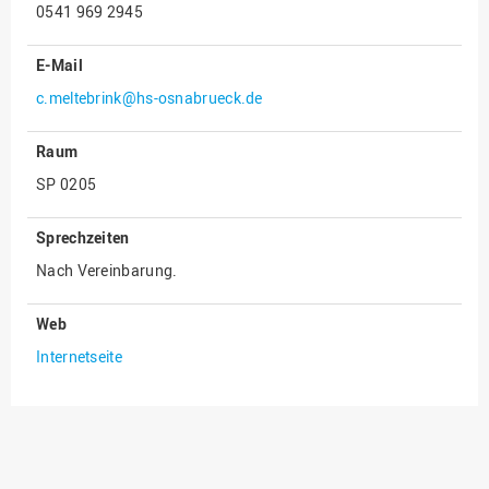
0541 969 2945
Innenrevision
E-Mail
Institut für Musik
c.meltebrink@hs-osnabrueck.de
IT Service Center
Kommunikation und
Raum
Marketing
SP 0205
LearningCenter
Nachhaltigkeit
Sprechzeiten
Nach Vereinbarung.
Personal
Personalentwicklung
Web
Personalrat
Internetseite
Präsidialbüro
Professional School
Projekte des Präsidiums
Projektmanagement Office