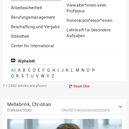
option
Verwalter*innen einer
Arbeitssicherheit
Professur
Berufungsmanagement
Honorarprofessor*innen
Beschaffung und Vergabe
Lehrkraft für besondere
Aufgaben
Bibliothek
Mitarbeiter*innen
Center for International
Mobility
Lehrbeauftragte
Center for International
Alphabet
Gastwissenschaftler*innen
Students
All
A
B
C
D
E
F
G
H
I
J
K
L
M
N
O
P
Professor*innen im
Q
R
S
T
U
V
W
Y
Z
Chancengerechtigkeit
Ruhestand
eLearning Competence
1 / 2650
entries are shown
Reset filter
Center
EU-Büro
Meltebrink, Christian
Professor*innen
Fakultät Ingenieurwissenschaften und Informatik
Fakultät
Agrarwissenschaften und
Landschaftsarchitektur