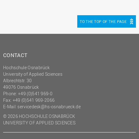
(PMO)
Prozessmanagement
TO THE TOP OF THE PAGE
Recht
Science to Business GmbH
Studierendensekretariat
CONTACT
Studium und Lehre
Transfer- und
Hochschule Osnabrück
Innovationsmanagement
University of Applied Sciences
Albrechtstr. 30
49076 Osnabrück
Phone: +49 (0)541 969-0
Fax: +49 (0)541 969-2066
E-Mail:
servicedesk@hs-osnabrueck.de
© 2026 HOCHSCHULE OSNABRÜCK
UNIVERSITY OF APPLIED SCIENCES