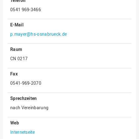
Telefon
Innenrevision
0541 969-3466
Institut für Musik
E-Mail
IT Service Center
p.mayer@hs-osnabrueck.de
Kommunikation und
Marketing
Raum
LearningCenter
CN 0217
Nachhaltigkeit
Fax
Personal
0541-969-2070
Personalentwicklung
Personalrat
Sprechzeiten
nach Vereinbarung
Präsidialbüro
Professional School
Web
Projekte des Präsidiums
Internetseite
Projektmanagement Office