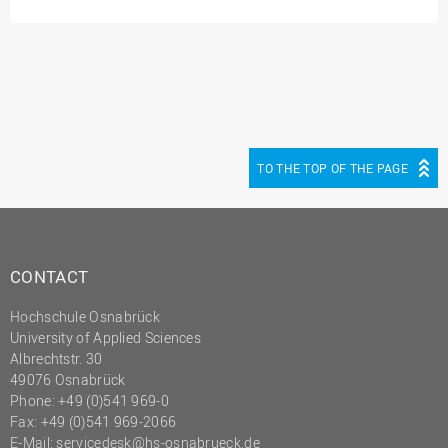
(PMO)
Prozessmanagement
Recht
Science to Business GmbH
Studierendensekretariat
TO THE TOP OF THE PAGE
Studium und Lehre
Transfer- und
Innovationsmanagement
CONTACT
Hochschule Osnabrück
University of Applied Sciences
Albrechtstr. 30
49076 Osnabrück
Phone: +49 (0)541 969-0
Fax: +49 (0)541 969-2066
E-Mail:
servicedesk@hs-osnabrueck.de