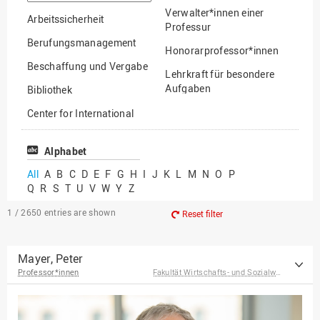
option
Verwalter*innen einer
Arbeitssicherheit
Professur
Berufungsmanagement
Honorarprofessor*innen
Beschaffung und Vergabe
Lehrkraft für besondere
Aufgaben
Bibliothek
Mitarbeiter*innen
Center for International
Mobility
Lehrbeauftragte
Center for International
Alphabet
Gastwissenschaftler*innen
Students
All
A
B
C
D
E
F
G
H
I
J
K
L
M
N
O
P
Professor*innen im
Q
R
S
T
U
V
W
Y
Z
Chancengerechtigkeit
Ruhestand
eLearning Competence
1 / 2650
entries are shown
Reset filter
Center
EU-Büro
Mayer, Peter
Professor*innen
Fakultät Wirtschafts- und Sozialwissenschaften
Fakultät
Agrarwissenschaften und
Landschaftsarchitektur