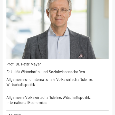
Fakultät
Ingenieurwissenschaften
und Informatik
Fakultät Management,
Kultur und Technik
Fakultät Wirtschafts- und
Sozialwissenschaften
Finanzen
Forschung, Kooperation,
Drittmittel
Prof. Dr.
Peter Mayer
Gebäude und Technik
Fakultät Wirtschafts- und Sozialwissenschaften
Gesellschaftliches
Allgemeine und Internationale Volkswirtschaftslehre,
Engagement
Wirtschaftspolitik
Gleichstellungsbüro
Allgemeine Volkswirtschaftslehre, Witschaftspolitik,
Hochschulleitung
International Economics
Hochschulplanung/-
strategie