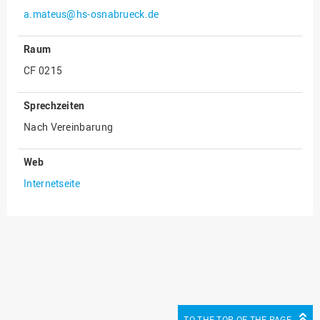
a.mateus@hs-osnabrueck.de
Innenrevision
Institut für Musik
Raum
IT Service Center
CF 0215
Kommunikation und
Sprechzeiten
Marketing
Nach Vereinbarung
LearningCenter
Nachhaltigkeit
Web
Personal
Internetseite
Personalentwicklung
Personalrat
Präsidialbüro
Professional School
Projekte des Präsidiums
Projektmanagement Office
TO THE TOP OF THE PAGE