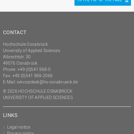
(PMO)
Prozessmanagement
Recht
CONTACT
Science to Business GmbH
Hochschule Osnabrück
Studierendensekretariat
University of Applied Sciences
Studium und Lehre
Albrechtstr. 30
49076 Osnabrück
Transfer- und
Phone: +49 (0)541 969-0
Innovationsmanagement
Fax: +49 (0)541 969-2066
E-Mail:
servicedesk@hs-osnabrueck.de
© 2026 HOCHSCHULE OSNABRÜCK
UNIVERSITY OF APPLIED SCIENCES
LINKS
Legal notice
Privacy policy