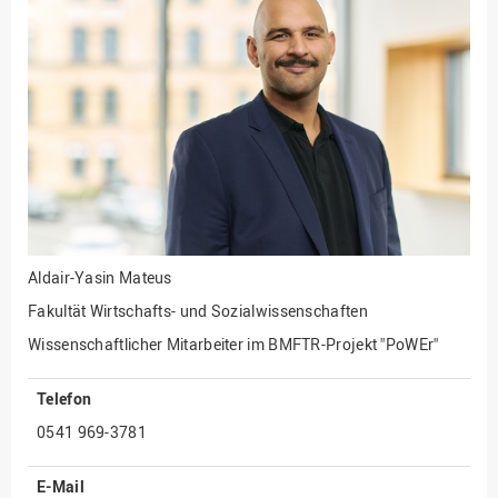
Fakultät
Ingenieurwissenschaften
und Informatik
Fakultät Management,
Kultur und Technik
Fakultät Wirtschafts- und
Sozialwissenschaften
Finanzen
Forschung, Kooperation,
Drittmittel
Aldair-Yasin Mateus
Gebäude und Technik
Fakultät Wirtschafts- und Sozialwissenschaften
Gesellschaftliches
Wissenschaftlicher Mitarbeiter im BMFTR-Projekt "PoWEr"
Engagement
Telefon
Gleichstellungsbüro
0541 969-3781
Hochschulleitung
Hochschulplanung/-
E-Mail
strategie