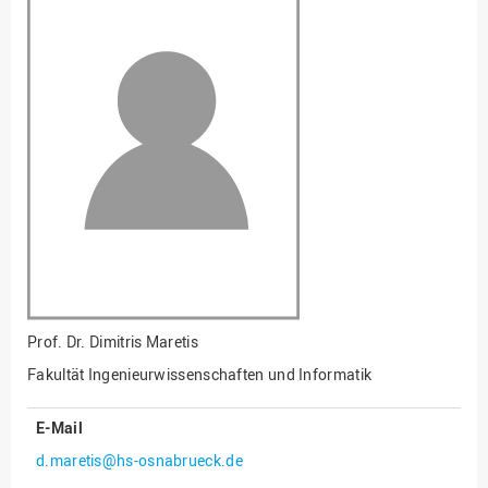
Fakultät
Ingenieurwissenschaften
und Informatik
Fakultät Management,
Kultur und Technik
Fakultät Wirtschafts- und
Sozialwissenschaften
Finanzen
Forschung, Kooperation,
Drittmittel
Gebäude und Technik
Gesellschaftliches
Prof. Dr.
Dimitris Maretis
Engagement
Fakultät Ingenieurwissenschaften und Informatik
Gleichstellungsbüro
E-Mail
Hochschulleitung
d.maretis@hs-osnabrueck.de
Hochschulplanung/-
strategie