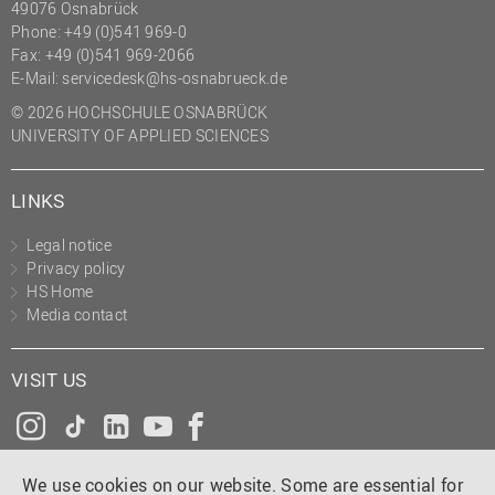
49076 Osnabrück
(PMO)
Phone: +49 (0)541 969-0
Fax: +49 (0)541 969-2066
Prozessmanagement
E-Mail:
servicedesk@hs-osnabrueck.de
Recht
© 2026 HOCHSCHULE OSNABRÜCK
Science to Business GmbH
UNIVERSITY OF APPLIED SCIENCES
Studierendensekretariat
LINKS
Studium und Lehre
Transfer- und
Legal notice
Innovationsmanagement
Privacy policy
HS Home
Media contact
VISIT US
Instagram
Tiktok
LinkedIn
YouTube
Facebook
We use cookies on our website. Some are essential for