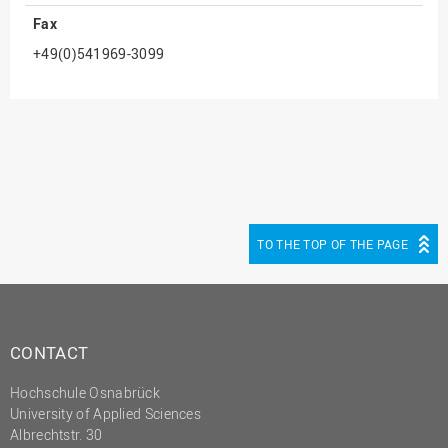
Fax
Innenrevision
+49(0)541969-3099
Institut für Musik
IT Service Center
Kommunikation und
Marketing
LearningCenter
Nachhaltigkeit
TO THE TOP OF THE PAGE
Personal
Personalentwicklung
Personalrat
Präsidialbüro
CONTACT
Professional School
Hochschule Osnabrück
University of Applied Sciences
Projekte des Präsidiums
Albrechtstr. 30
Projektmanagement Office