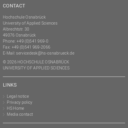
CONTACT
(PMO)
Prozessmanagement
Hochschule Osnabrück
University of Applied Sciences
Recht
Albrechtstr. 30
Science to Business GmbH
49076 Osnabrück
Phone: +49 (0)541 969-0
Studierendensekretariat
Fax: +49 (0)541 969-2066
Studium und Lehre
E-Mail:
servicedesk@hs-osnabrueck.de
Transfer- und
© 2026 HOCHSCHULE OSNABRÜCK
Innovationsmanagement
UNIVERSITY OF APPLIED SCIENCES
LINKS
Legal notice
Privacy policy
HS Home
Media contact