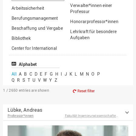
option
Verwalter*innen einer
Arbeitssicherheit
Professur
Berufungsmanagement
Honorarprofessor*innen
Beschaffung und Vergabe
Lehrkraft für besondere
Aufgaben
Bibliothek
Mitarbeiter*innen
Center for International
Mobility
Lehrbeauftragte
Center for International
Alphabet
Gastwissenschaftler*innen
Students
All
A
B
C
D
E
F
G
H
I
J
K
L
M
N
O
P
Professor*innen im
Q
R
S
T
U
V
W
Y
Z
Chancengerechtigkeit
Ruhestand
eLearning Competence
1 / 2650
entries are shown
Reset filter
Center
EU-Büro
Lübke, Andreas
Professor*innen
Fakultät Ingenieurwissenschaften und Informatik
Fakultät
Agrarwissenschaften und
Landschaftsarchitektur