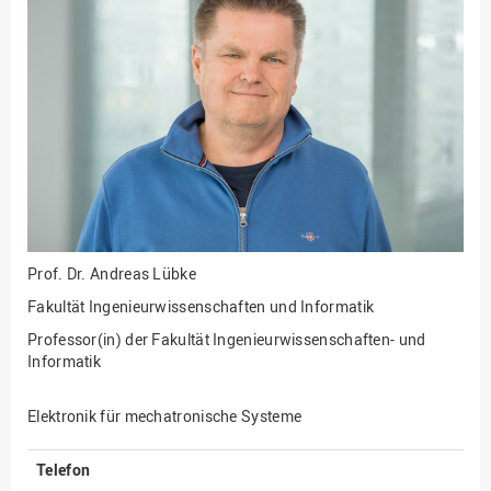
Fakultät
Ingenieurwissenschaften
und Informatik
Fakultät Management,
Kultur und Technik
Fakultät Wirtschafts- und
Sozialwissenschaften
Finanzen
Forschung, Kooperation,
Drittmittel
Prof. Dr.
Andreas Lübke
Gebäude und Technik
Fakultät Ingenieurwissenschaften und Informatik
Gesellschaftliches
Professor(in) der Fakultät Ingenieurwissenschaften- und
Engagement
Informatik
Gleichstellungsbüro
Elektronik für mechatronische Systeme
Hochschulleitung
Hochschulplanung/-
Telefon
strategie