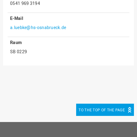
0541 969 3194
Innenrevision
E-Mail
Institut für Musik
a.luebke@hs-osnabrueck.de
IT Service Center
Kommunikation und
Raum
Marketing
SB 0229
LearningCenter
Nachhaltigkeit
Personal
Personalentwicklung
Personalrat
Präsidialbüro
TO THE TOP OF THE PAGE
Professional School
Projekte des Präsidiums
Projektmanagement Office