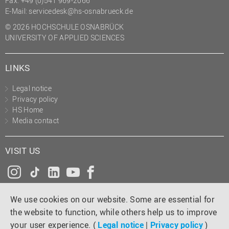
Fax: +49 (0)541 969-2066
(PMO)
E-Mail:
servicedesk@hs-osnabrueck.de
Prozessmanagement
© 2026 HOCHSCHULE OSNABRÜCK
UNIVERSITY OF APPLIED SCIENCES
Recht
Science to Business GmbH
LINKS
Studierendensekretariat
Legal notice
Studium und Lehre
Privacy policy
HS Home
Transfer- und
Media contact
Innovationsmanagement
VISIT US
Instagram
Tiktok
LinkedIn
YouTube
Facebook
We use cookies on our website. Some are essential for
the website to function, while others help us to improve
your user experience. (
Legal notice
|
Privacy policy
)