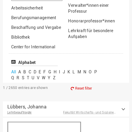
option
Verwalter*innen einer
Arbeitssicherheit
Professur
Berufungsmanagement
Honorarprofessor*innen
Beschaffung und Vergabe
Lehrkraft für besondere
Aufgaben
Bibliothek
Mitarbeiter*innen
Center for International
Mobility
Lehrbeauftragte
Center for International
Alphabet
Gastwissenschaftler*innen
Students
All
A
B
C
D
E
F
G
H
I
J
K
L
M
N
O
P
Professor*innen im
Q
R
S
T
U
V
W
Y
Z
Chancengerechtigkeit
Ruhestand
eLearning Competence
1 / 2650
entries are shown
Reset filter
Center
EU-Büro
Lübbers, Johanna
Lehrbeauftragte
Fakultät Wirtschafts- und Sozialwissenschaften
Fakultät
Agrarwissenschaften und
Landschaftsarchitektur