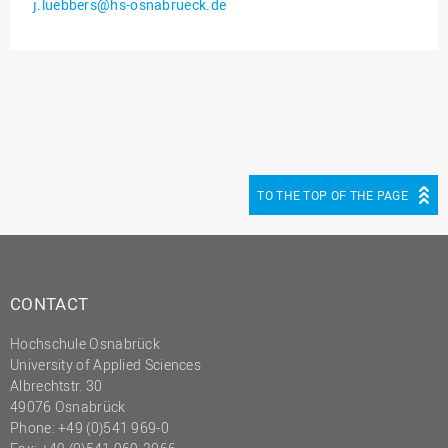
j.luebbers@hs-osnabrueck.de
Innenrevision
Institut für Musik
IT Service Center
Kommunikation und
Marketing
LearningCenter
TO THE TOP OF THE PAGE
Nachhaltigkeit
Personal
Personalentwicklung
CONTACT
Personalrat
Hochschule Osnabrück
Präsidialbüro
University of Applied Sciences
Professional School
Albrechtstr. 30
49076 Osnabrück
Projekte des Präsidiums
Phone: +49 (0)541 969-0
Projektmanagement Office