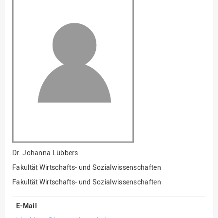
Fakultät
Ingenieurwissenschaften
und Informatik
Fakultät Management,
Kultur und Technik
Fakultät Wirtschafts- und
Sozialwissenschaften
Finanzen
Forschung, Kooperation,
Drittmittel
Gebäude und Technik
Gesellschaftliches
Dr.
Johanna Lübbers
Engagement
Fakultät Wirtschafts- und Sozialwissenschaften
Gleichstellungsbüro
Fakultät Wirtschafts- und Sozialwissenschaften
Hochschulleitung
E-Mail
Hochschulplanung/-
strategie