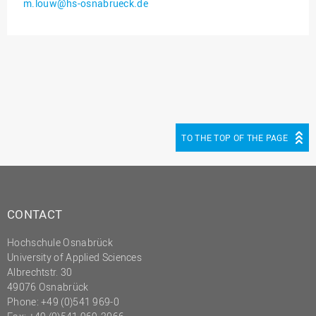
m.louw@hs-osnabrueck.de
Innenrevision
Institut für Musik
IT Service Center
Kommunikation und
Marketing
LearningCenter
TO THE TOP OF THE PAGE
Nachhaltigkeit
Personal
Personalentwicklung
CONTACT
Personalrat
Hochschule Osnabrück
Präsidialbüro
University of Applied Sciences
Professional School
Albrechtstr. 30
49076 Osnabrück
Projekte des Präsidiums
Phone: +49 (0)541 969-0
Projektmanagement Office