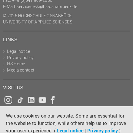
Fax: +49 (0)541 969-2066
(PMO)
E-Mail:
servicedesk@hs-osnabrueck.de
Prozessmanagement
© 2026 HOCHSCHULE OSNABRÜCK
UNIVERSITY OF APPLIED SCIENCES
Recht
Science to Business GmbH
LINKS
Studierendensekretariat
Legal notice
Studium und Lehre
Privacy policy
HS Home
Transfer- und
Media contact
Innovationsmanagement
VISIT US
Instagram
Tiktok
LinkedIn
YouTube
Facebook
We use cookies on our website. Some are essential for
the website to function, while others help us to improve
your user experience. (
Legal notice
|
Privacy policy
)