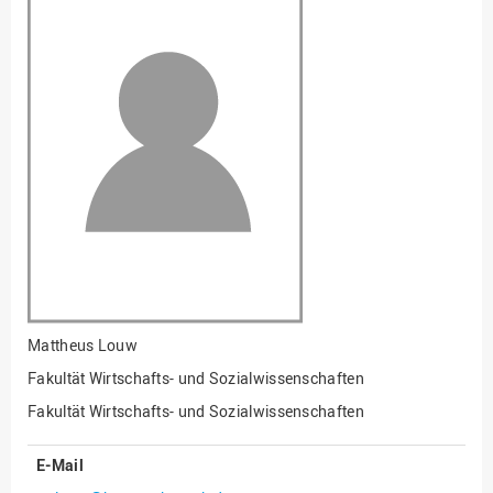
Fakultät
Ingenieurwissenschaften
und Informatik
Fakultät Management,
Kultur und Technik
Fakultät Wirtschafts- und
Sozialwissenschaften
Finanzen
Forschung, Kooperation,
Drittmittel
Gebäude und Technik
Gesellschaftliches
Mattheus Louw
Engagement
Fakultät Wirtschafts- und Sozialwissenschaften
Gleichstellungsbüro
Fakultät Wirtschafts- und Sozialwissenschaften
Hochschulleitung
E-Mail
Hochschulplanung/-
strategie