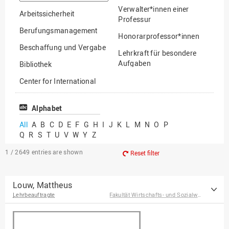
option
Verwalter*innen einer
Arbeitssicherheit
Professur
Berufungsmanagement
Honorarprofessor*innen
Beschaffung und Vergabe
Lehrkraft für besondere
Aufgaben
Bibliothek
Mitarbeiter*innen
Center for International
Mobility
Lehrbeauftragte
Center for International
Alphabet
Gastwissenschaftler*innen
Students
All
A
B
C
D
E
F
G
H
I
J
K
L
M
N
O
P
Professor*innen im
Q
R
S
T
U
V
W
Y
Z
Chancengerechtigkeit
Ruhestand
eLearning Competence
1 / 2649
entries are shown
Reset filter
Center
EU-Büro
Louw, Mattheus
Lehrbeauftragte
Fakultät Wirtschafts- und Sozialwissenschaften
Fakultät
Agrarwissenschaften und
Landschaftsarchitektur