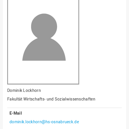
Fakultät
Ingenieurwissenschaften
und Informatik
Fakultät Management,
Kultur und Technik
Fakultät Wirtschafts- und
Sozialwissenschaften
Finanzen
Forschung, Kooperation,
Drittmittel
Gebäude und Technik
Gesellschaftliches
Dominik Lockhorn
Engagement
Fakultät Wirtschafts- und Sozialwissenschaften
Gleichstellungsbüro
E-Mail
Hochschulleitung
dominik.lockhorn@hs-osnabrueck.de
Hochschulplanung/-
strategie