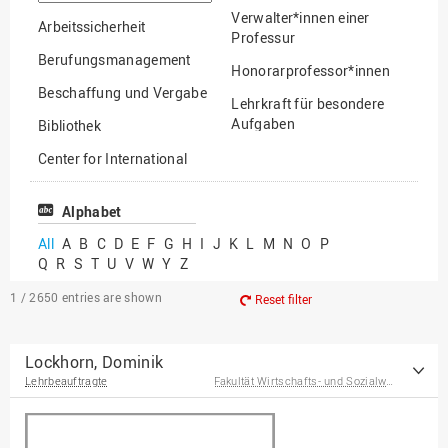
option
Verwalter*innen einer
Arbeitssicherheit
Professur
Berufungsmanagement
Honorarprofessor*innen
Beschaffung und Vergabe
Lehrkraft für besondere
Aufgaben
Bibliothek
Mitarbeiter*innen
Center for International
Mobility
Lehrbeauftragte
Center for International
Alphabet
Gastwissenschaftler*innen
Students
All
A
B
C
D
E
F
G
H
I
J
K
L
M
N
O
P
Professor*innen im
Q
R
S
T
U
V
W
Y
Z
Chancengerechtigkeit
Ruhestand
eLearning Competence
1 / 2650
entries are shown
Reset filter
Center
EU-Büro
Lockhorn, Dominik
Lehrbeauftragte
Fakultät Wirtschafts- und Sozialwissenschaften
Fakultät
Agrarwissenschaften und
Landschaftsarchitektur