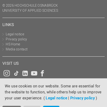
(PMO)
© 2026 HOCHSCHULE OSNABRÜCK
UNIVERSITY OF APPLIED SCIENCES
Prozessmanagement
Recht
LINKS
Science to Business GmbH
Legal notice
Studierendensekretariat
Privacy policy
Studium und Lehre
HS Home
Media contact
Transfer- und
Innovationsmanagement
VISIT US
Instagram
Tiktok
LinkedIn
YouTube
Facebook
We use cookies on our website. Some are essential for
the website to function, while others help us to improve
your user experience. (
Legal notice
|
Privacy policy
)