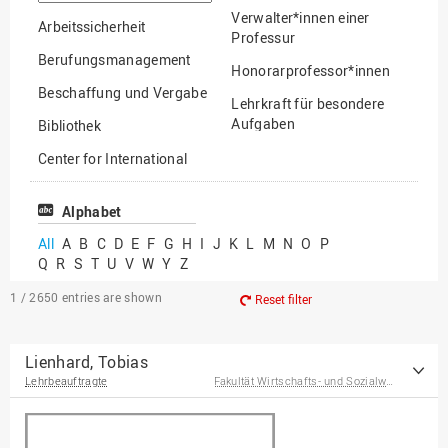
option
Verwalter*innen einer
Arbeitssicherheit
Professur
Berufungsmanagement
Honorarprofessor*innen
Beschaffung und Vergabe
Lehrkraft für besondere
Aufgaben
Bibliothek
Mitarbeiter*innen
Center for International
Mobility
Lehrbeauftragte
Center for International
Alphabet
Gastwissenschaftler*innen
Students
All
A
B
C
D
E
F
G
H
I
J
K
L
M
N
O
P
Professor*innen im
Q
R
S
T
U
V
W
Y
Z
Chancengerechtigkeit
Ruhestand
eLearning Competence
1 / 2650
entries are shown
Reset filter
Center
EU-Büro
Lienhard, Tobias
Lehrbeauftragte
Fakultät Wirtschafts- und Sozialwissenschaften
Fakultät
Agrarwissenschaften und
Landschaftsarchitektur