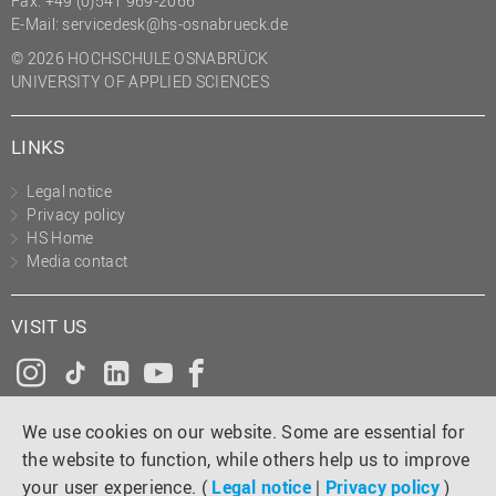
Fax: +49 (0)541 969-2066
(PMO)
E-Mail:
servicedesk@hs-osnabrueck.de
Prozessmanagement
© 2026 HOCHSCHULE OSNABRÜCK
UNIVERSITY OF APPLIED SCIENCES
Recht
Science to Business GmbH
LINKS
Studierendensekretariat
Legal notice
Studium und Lehre
Privacy policy
HS Home
Transfer- und
Media contact
Innovationsmanagement
VISIT US
Instagram
Tiktok
LinkedIn
YouTube
Facebook
We use cookies on our website. Some are essential for
the website to function, while others help us to improve
your user experience. (
Legal notice
|
Privacy policy
)