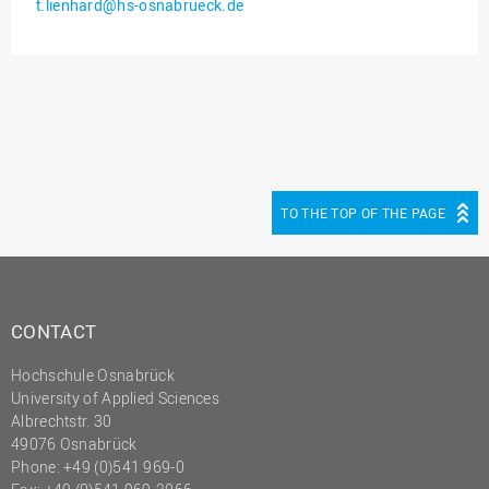
t.lienhard@hs-osnabrueck.de
Innenrevision
Institut für Musik
IT Service Center
Kommunikation und
Marketing
LearningCenter
TO THE TOP OF THE PAGE
Nachhaltigkeit
Personal
Personalentwicklung
CONTACT
Personalrat
Hochschule Osnabrück
Präsidialbüro
University of Applied Sciences
Professional School
Albrechtstr. 30
49076 Osnabrück
Projekte des Präsidiums
Phone: +49 (0)541 969-0
Projektmanagement Office