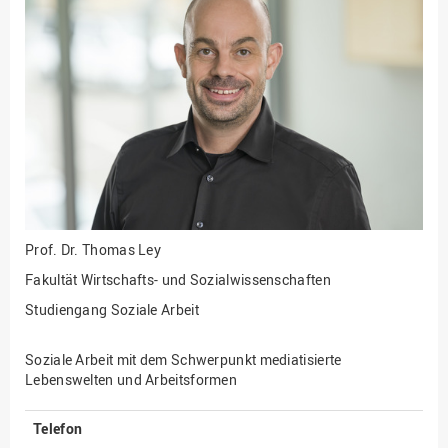
Fakultät
Ingenieurwissenschaften
und Informatik
Fakultät Management,
Kultur und Technik
Fakultät Wirtschafts- und
Sozialwissenschaften
Finanzen
Forschung, Kooperation,
Drittmittel
Prof. Dr.
Thomas Ley
Gebäude und Technik
Fakultät Wirtschafts- und Sozialwissenschaften
Gesellschaftliches
Studiengang Soziale Arbeit
Engagement
Gleichstellungsbüro
Soziale Arbeit mit dem Schwerpunkt mediatisierte
Lebenswelten und Arbeitsformen
Hochschulleitung
Hochschulplanung/-
Telefon
strategie