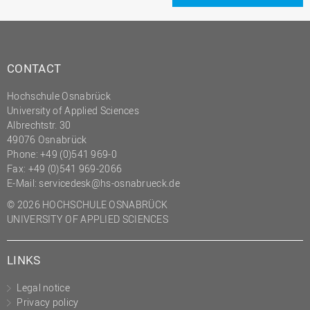
(PMO)
Prozessmanagement
Recht
CONTACT
Science to Business GmbH
Hochschule Osnabrück
Studierendensekretariat
University of Applied Sciences
Albrechtstr. 30
Studium und Lehre
49076 Osnabrück
Transfer- und
Phone: +49 (0)541 969-0
Innovationsmanagement
Fax: +49 (0)541 969-2066
E-Mail:
servicedesk@hs-osnabrueck.de
© 2026 HOCHSCHULE OSNABRÜCK
UNIVERSITY OF APPLIED SCIENCES
LINKS
Legal notice
Privacy policy