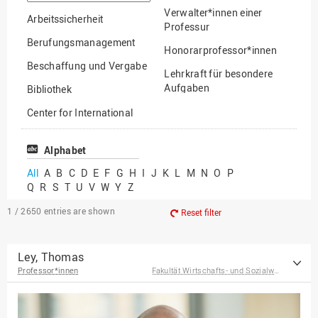
option
Verwalter*innen einer
Arbeitssicherheit
Professur
Berufungsmanagement
Honorarprofessor*innen
Beschaffung und Vergabe
Lehrkraft für besondere
Aufgaben
Bibliothek
Mitarbeiter*innen
Center for International
Mobility
Lehrbeauftragte
Center for International
Alphabet
Gastwissenschaftler*innen
Students
All
A
B
C
D
E
F
G
H
I
J
K
L
M
N
O
P
Professor*innen im
Q
R
S
T
U
V
W
Y
Z
Chancengerechtigkeit
Ruhestand
eLearning Competence
1 / 2650
entries are shown
Reset filter
Center
EU-Büro
Ley, Thomas
Professor*innen
Fakultät Wirtschafts- und Sozialwissenschaften
Fakultät
Agrarwissenschaften und
Landschaftsarchitektur