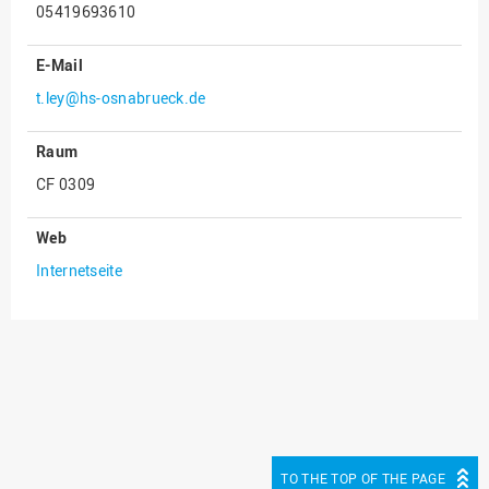
05419693610
Innenrevision
E-Mail
Institut für Musik
t.ley@hs-osnabrueck.de
IT Service Center
Kommunikation und
Raum
Marketing
CF 0309
LearningCenter
Nachhaltigkeit
Web
Internetseite
Personal
Personalentwicklung
Personalrat
Präsidialbüro
Professional School
Projekte des Präsidiums
TO THE TOP OF THE PAGE
Projektmanagement Office