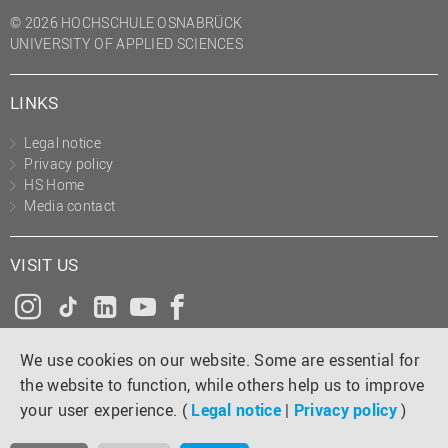
(PMO)
© 2026 HOCHSCHULE OSNABRÜCK
UNIVERSITY OF APPLIED SCIENCES
Prozessmanagement
Recht
LINKS
Science to Business GmbH
Legal notice
Studierendensekretariat
Privacy policy
Studium und Lehre
HS Home
Media contact
Transfer- und
Innovationsmanagement
VISIT US
Instagram
Tiktok
LinkedIn
YouTube
Facebook
We use cookies on our website. Some are essential for
the website to function, while others help us to improve
your user experience. (
Legal notice
|
Privacy policy
)