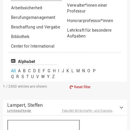
option
Verwalter*innen einer
Arbeitssicherheit
Professur
Berufungsmanagement
Honorarprofessor*innen
Beschaffung und Vergabe
Lehrkraft für besondere
Aufgaben
Bibliothek
Mitarbeiter*innen
Center for International
Mobility
Lehrbeauftragte
Center for International
Alphabet
Gastwissenschaftler*innen
Students
All
A
B
C
D
E
F
G
H
I
J
K
L
M
N
O
P
Professor*innen im
Q
R
S
T
U
V
W
Y
Z
Chancengerechtigkeit
Ruhestand
eLearning Competence
1 / 2650
entries are shown
Reset filter
Center
EU-Büro
Lampert, Steffen
Lehrbeauftragte
Fakultät Wirtschafts- und Sozialwissenschaften
Fakultät
Agrarwissenschaften und
Landschaftsarchitektur