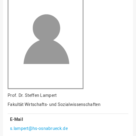
Fakultät
Ingenieurwissenschaften
und Informatik
Fakultät Management,
Kultur und Technik
Fakultät Wirtschafts- und
Sozialwissenschaften
Finanzen
Forschung, Kooperation,
Drittmittel
Gebäude und Technik
Gesellschaftliches
Prof. Dr.
Steffen Lampert
Engagement
Fakultät Wirtschafts- und Sozialwissenschaften
Gleichstellungsbüro
E-Mail
Hochschulleitung
s.lampert@hs-osnabrueck.de
Hochschulplanung/-
strategie