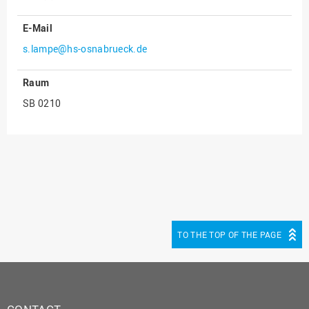
Innenrevision
E-Mail
Institut für Musik
s.lampe@hs-osnabrueck.de
IT Service Center
Raum
Kommunikation und
SB 0210
Marketing
LearningCenter
Nachhaltigkeit
Personal
Personalentwicklung
Personalrat
TO THE TOP OF THE PAGE
Präsidialbüro
Professional School
Projekte des Präsidiums
Projektmanagement Office