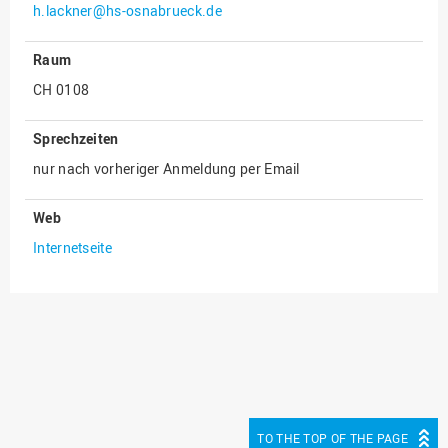
h.lackner@hs-osnabrueck.de
Innenrevision
Raum
Institut für Musik
CH 0108
IT Service Center
Kommunikation und
Sprechzeiten
Marketing
nur nach vorheriger Anmeldung per Email
LearningCenter
Nachhaltigkeit
Web
Internetseite
Personal
Personalentwicklung
Personalrat
Präsidialbüro
Professional School
Projekte des Präsidiums
TO THE TOP OF THE PAGE
Projektmanagement Office