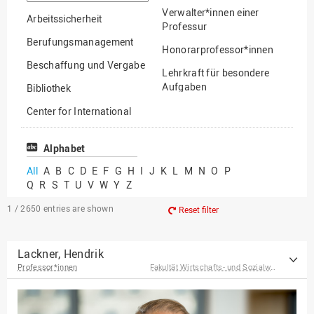
option
Verwalter*innen einer
Arbeitssicherheit
Professur
Berufungsmanagement
Honorarprofessor*innen
Beschaffung und Vergabe
Lehrkraft für besondere
Aufgaben
Bibliothek
Mitarbeiter*innen
Center for International
Mobility
Lehrbeauftragte
Center for International
Alphabet
Gastwissenschaftler*innen
Students
All
A
B
C
D
E
F
G
H
I
J
K
L
M
N
O
P
Professor*innen im
Q
R
S
T
U
V
W
Y
Z
Chancengerechtigkeit
Ruhestand
eLearning Competence
1 / 2650
entries are shown
Reset filter
Center
EU-Büro
Lackner, Hendrik
Professor*innen
Fakultät Wirtschafts- und Sozialwissenschaften
Fakultät
Agrarwissenschaften und
Landschaftsarchitektur