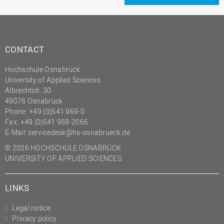
(PMO)
Prozessmanagement
Recht
CONTACT
Science to Business GmbH
Hochschule Osnabrück
Studierendensekretariat
University of Applied Sciences
Albrechtstr. 30
Studium und Lehre
49076 Osnabrück
Transfer- und
Phone: +49 (0)541 969-0
Innovationsmanagement
Fax: +49 (0)541 969-2066
E-Mail:
servicedesk@hs-osnabrueck.de
© 2026 HOCHSCHULE OSNABRÜCK
UNIVERSITY OF APPLIED SCIENCES
LINKS
Legal notice
Privacy policy