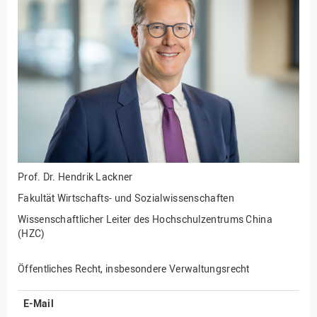
Fakultät
Ingenieurwissenschaften
und Informatik
Fakultät Management,
Kultur und Technik
Fakultät Wirtschafts- und
Sozialwissenschaften
Finanzen
Forschung, Kooperation,
Drittmittel
Prof. Dr.
Hendrik Lackner
Gebäude und Technik
Fakultät Wirtschafts- und Sozialwissenschaften
Gesellschaftliches
Wissenschaftlicher Leiter des Hochschulzentrums China
Engagement
(HZC)
Gleichstellungsbüro
Öffentliches Recht, insbesondere Verwaltungsrecht
Hochschulleitung
Hochschulplanung/-
E-Mail
strategie