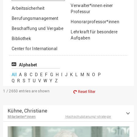
option
Verwalter*innen einer
Arbeitssicherheit
Professur
Berufungsmanagement
Honorarprofessor*innen
Beschaffung und Vergabe
Lehrkraft für besondere
Aufgaben
Bibliothek
Mitarbeiter*innen
Center for International
Mobility
Lehrbeauftragte
Center for International
Alphabet
Gastwissenschaftler*innen
Students
All
A
B
C
D
E
F
G
H
I
J
K
L
M
N
O
P
Professor*innen im
Q
R
S
T
U
V
W
Y
Z
Chancengerechtigkeit
Ruhestand
eLearning Competence
1 / 2650
entries are shown
Reset filter
Center
EU-Büro
Kühne, Christiane
Mitarbeiter*innen
Hochschulplanung/-strategie
Fakultät
Agrarwissenschaften und
Landschaftsarchitektur