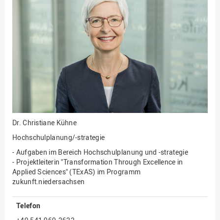
Fakultät
Ingenieurwissenschaften
und Informatik
Fakultät Management,
Kultur und Technik
Fakultät Wirtschafts- und
Sozialwissenschaften
Finanzen
Forschung, Kooperation,
Drittmittel
Dr.
Christiane Kühne
Gebäude und Technik
Hochschulplanung/-strategie
Gesellschaftliches
- Aufgaben im Bereich Hochschulplanung und -strategie
Engagement
- Projektleiterin "Transformation Through Excellence in
Applied Sciences" (TExAS) im Programm
Gleichstellungsbüro
zukunft.niedersachsen
Hochschulleitung
Telefon
Hochschulplanung/-
strategie