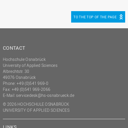
(PMO)
Prozessmanagement
TO THE TOP OF THE PAGE
Recht
Science to Business GmbH
Studierendensekretariat
CONTACT
Studium und Lehre
Hochschule Osnabrück
Transfer- und
University of Applied Sciences
Innovationsmanagement
Albrechtstr. 30
49076 Osnabrück
Phone: +49 (0)541 969-0
Fax: +49 (0)541 969-2066
E-Mail:
servicedesk@hs-osnabrueck.de
© 2026 HOCHSCHULE OSNABRÜCK
UNIVERSITY OF APPLIED SCIENCES
LINKS