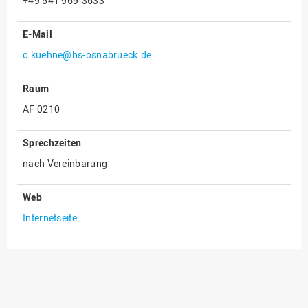
+49 541 969-3633
Innenrevision
E-Mail
Institut für Musik
c.kuehne@hs-osnabrueck.de
IT Service Center
Raum
Kommunikation und
Marketing
AF 0210
LearningCenter
Sprechzeiten
Nachhaltigkeit
nach Vereinbarung
Personal
Personalentwicklung
Web
Personalrat
Internetseite
Präsidialbüro
Professional School
Projekte des Präsidiums
Projektmanagement Office