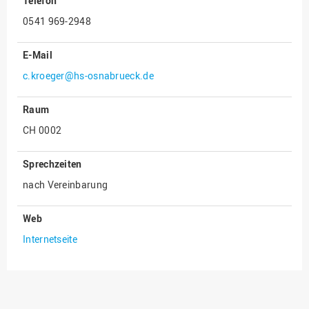
Telefon
Innenrevision
0541 969-2948
Institut für Musik
E-Mail
IT Service Center
c.kroeger@hs-osnabrueck.de
Kommunikation und
Marketing
Raum
LearningCenter
CH 0002
Nachhaltigkeit
Sprechzeiten
Personal
nach Vereinbarung
Personalentwicklung
Personalrat
Web
Internetseite
Präsidialbüro
Professional School
Projekte des Präsidiums
Projektmanagement Office