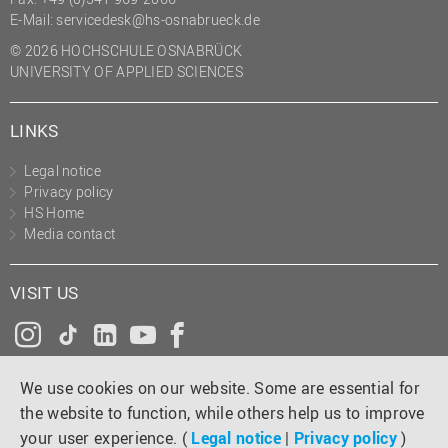
(PMO)
E-Mail:
servicedesk@hs-osnabrueck.de
© 2026 HOCHSCHULE OSNABRÜCK
Prozessmanagement
UNIVERSITY OF APPLIED SCIENCES
Recht
Science to Business GmbH
LINKS
Studierendensekretariat
Legal notice
Studium und Lehre
Privacy policy
HS Home
Transfer- und
Media contact
Innovationsmanagement
VISIT US
Instagram
Tiktok
LinkedIn
YouTube
Facebook
We use cookies on our website. Some are essential for
the website to function, while others help us to improve
your user experience. (
Legal notice
|
Privacy policy
)