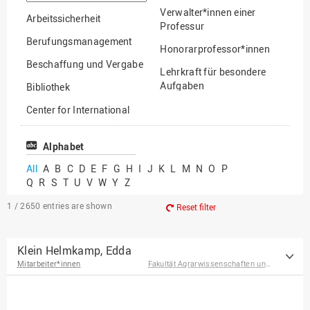
option
Verwalter*innen einer
Arbeitssicherheit
Professur
Berufungsmanagement
Honorarprofessor*innen
Beschaffung und Vergabe
Lehrkraft für besondere
Aufgaben
Bibliothek
Mitarbeiter*innen
Center for International
Mobility
Lehrbeauftragte
Center for International
Alphabet
Gastwissenschaftler*innen
Students
All
A
B
C
D
E
F
G
H
I
J
K
L
M
N
O
P
Professor*innen im
Q
R
S
T
U
V
W
Y
Z
Chancengerechtigkeit
Ruhestand
eLearning Competence
1 / 2650
entries are shown
Reset filter
Center
EU-Büro
Klein Helmkamp, Edda
Mitarbeiter*innen
Fakultät Agrarwissenschaften und Landschaftsarchitektur
Fakultät
Agrarwissenschaften und
Landschaftsarchitektur