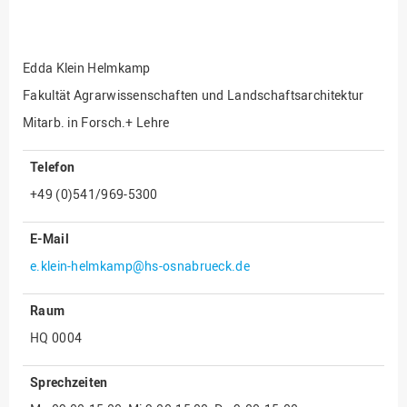
Fakultät
Ingenieurwissenschaften
und Informatik
Edda Klein Helmkamp
Fakultät Management,
Kultur und Technik
Fakultät Agrarwissenschaften und Landschaftsarchitektur
Mitarb. in Forsch.+ Lehre
Fakultät Wirtschafts- und
Sozialwissenschaften
Telefon
Finanzen
+49 (0)541/969-5300
Forschung, Kooperation,
Drittmittel
E-Mail
Gebäude und Technik
e.klein-helmkamp@hs-osnabrueck.de
Gesellschaftliches
Engagement
Raum
Gleichstellungsbüro
HQ 0004
Hochschulleitung
Sprechzeiten
Hochschulplanung/-
strategie