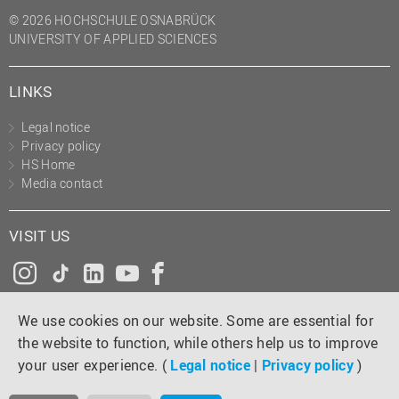
(PMO)
© 2026 HOCHSCHULE OSNABRÜCK
UNIVERSITY OF APPLIED SCIENCES
Prozessmanagement
Recht
LINKS
Science to Business GmbH
Legal notice
Studierendensekretariat
Privacy policy
Studium und Lehre
HS Home
Media contact
Transfer- und
Innovationsmanagement
VISIT US
Instagram
Tiktok
LinkedIn
YouTube
Facebook
We use cookies on our website. Some are essential for
the website to function, while others help us to improve
your user experience. (
Legal notice
|
Privacy policy
)