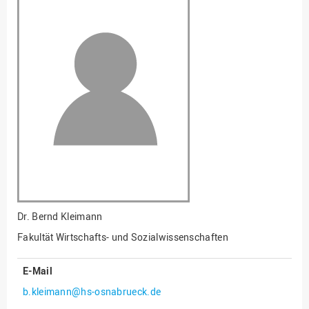
Fakultät
Ingenieurwissenschaften
und Informatik
Fakultät Management,
Kultur und Technik
Fakultät Wirtschafts- und
Sozialwissenschaften
Finanzen
Forschung, Kooperation,
Drittmittel
Gebäude und Technik
Gesellschaftliches
Dr.
Bernd Kleimann
Engagement
Fakultät Wirtschafts- und Sozialwissenschaften
Gleichstellungsbüro
E-Mail
Hochschulleitung
b.kleimann@hs-osnabrueck.de
Hochschulplanung/-
strategie