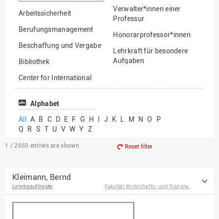
option
Verwalter*innen einer
Arbeitssicherheit
Professur
Berufungsmanagement
Honorarprofessor*innen
Beschaffung und Vergabe
Lehrkraft für besondere
Aufgaben
Bibliothek
Mitarbeiter*innen
Center for International
Mobility
Lehrbeauftragte
Center for International
Alphabet
Gastwissenschaftler*innen
Students
All
A
B
C
D
E
F
G
H
I
J
K
L
M
N
O
P
Professor*innen im
Q
R
S
T
U
V
W
Y
Z
Chancengerechtigkeit
Ruhestand
eLearning Competence
1 / 2650
entries are shown
Reset filter
Center
EU-Büro
Kleimann, Bernd
Lehrbeauftragte
Fakultät Wirtschafts- und Sozialwissenschaften
Fakultät
Agrarwissenschaften und
Landschaftsarchitektur