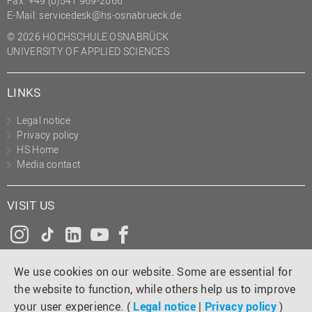
Fax: +49 (0)541 969-2066
(PMO)
E-Mail:
servicedesk@hs-osnabrueck.de
Prozessmanagement
© 2026 HOCHSCHULE OSNABRÜCK
UNIVERSITY OF APPLIED SCIENCES
Recht
Science to Business GmbH
LINKS
Studierendensekretariat
Legal notice
Studium und Lehre
Privacy policy
HS Home
Transfer- und
Media contact
Innovationsmanagement
VISIT US
Instagram
Tiktok
LinkedIn
YouTube
Facebook
We use cookies on our website. Some are essential for
the website to function, while others help us to improve
your user experience. (
Legal notice
|
Privacy policy
)