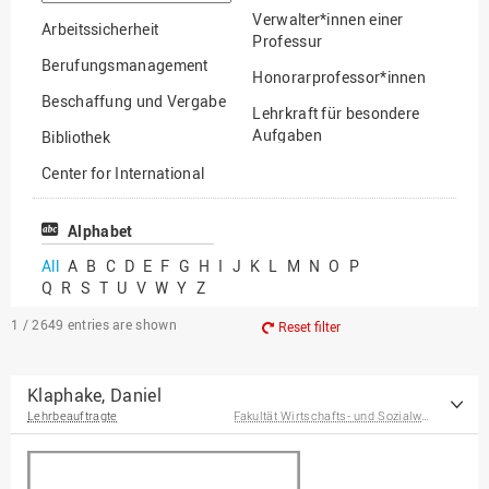
option
Verwalter*innen einer
Arbeitssicherheit
Professur
Berufungsmanagement
Honorarprofessor*innen
Beschaffung und Vergabe
Lehrkraft für besondere
Aufgaben
Bibliothek
Mitarbeiter*innen
Center for International
Mobility
Lehrbeauftragte
Center for International
Alphabet
Gastwissenschaftler*innen
Students
All
A
B
C
D
E
F
G
H
I
J
K
L
M
N
O
P
Professor*innen im
Q
R
S
T
U
V
W
Y
Z
Chancengerechtigkeit
Ruhestand
eLearning Competence
1 / 2649
entries are shown
Reset filter
Center
EU-Büro
Klaphake, Daniel
Lehrbeauftragte
Fakultät Wirtschafts- und Sozialwissenschaften
Fakultät
Agrarwissenschaften und
Landschaftsarchitektur