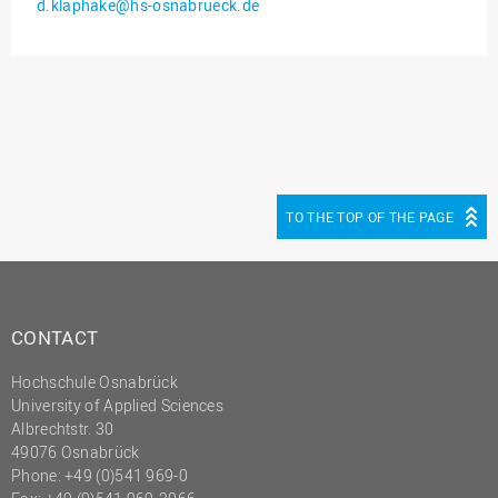
d.klaphake@hs-osnabrueck.de
Innenrevision
Institut für Musik
IT Service Center
Kommunikation und
Marketing
LearningCenter
TO THE TOP OF THE PAGE
Nachhaltigkeit
Personal
Personalentwicklung
CONTACT
Personalrat
Hochschule Osnabrück
Präsidialbüro
University of Applied Sciences
Professional School
Albrechtstr. 30
49076 Osnabrück
Projekte des Präsidiums
Phone: +49 (0)541 969-0
Projektmanagement Office