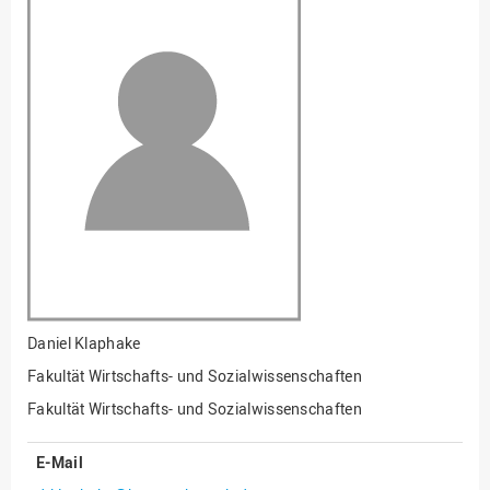
Fakultät
Ingenieurwissenschaften
und Informatik
Fakultät Management,
Kultur und Technik
Fakultät Wirtschafts- und
Sozialwissenschaften
Finanzen
Forschung, Kooperation,
Drittmittel
Gebäude und Technik
Gesellschaftliches
Daniel Klaphake
Engagement
Fakultät Wirtschafts- und Sozialwissenschaften
Gleichstellungsbüro
Fakultät Wirtschafts- und Sozialwissenschaften
Hochschulleitung
E-Mail
Hochschulplanung/-
strategie