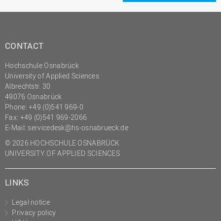
(PMO)
Prozessmanagement
Recht
CONTACT
Science to Business GmbH
Hochschule Osnabrück
Studierendensekretariat
University of Applied Sciences
Albrechtstr. 30
Studium und Lehre
49076 Osnabrück
Phone: +49 (0)541 969-0
Transfer- und
Innovationsmanagement
Fax: +49 (0)541 969-2066
E-Mail:
servicedesk@hs-osnabrueck.de
© 2026 HOCHSCHULE OSNABRÜCK
UNIVERSITY OF APPLIED SCIENCES
LINKS
Legal notice
Privacy policy