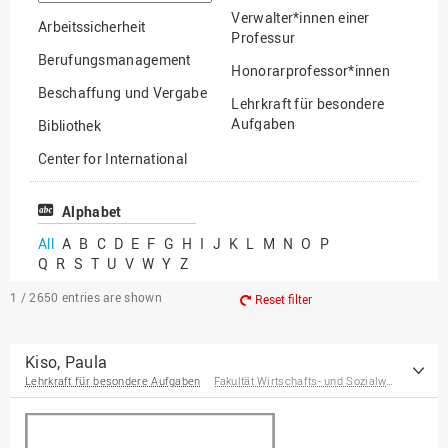
option
Verwalter*innen einer
Arbeitssicherheit
Professur
Berufungsmanagement
Honorarprofessor*innen
Beschaffung und Vergabe
Lehrkraft für besondere
Aufgaben
Bibliothek
Mitarbeiter*innen
Center for International
Mobility
Lehrbeauftragte
Center for International
Alphabet
Gastwissenschaftler*innen
Students
All
A
B
C
D
E
F
G
H
I
J
K
L
M
N
O
P
Professor*innen im
Q
R
S
T
U
V
W
Y
Z
Chancengerechtigkeit
Ruhestand
eLearning Competence
1 / 2650
entries are shown
Reset filter
Center
EU-Büro
Kiso, Paula
Lehrkraft für besondere Aufgaben
Fakultät Wirtschafts- und Sozialwissenschaften
Fakultät
Agrarwissenschaften und
Landschaftsarchitektur