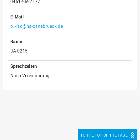
0451-9697177
Innenrevision
E-Mail
Institut für Musik
p.kiso@hs-osnabrueck.de
IT Service Center
Kommunikation und
Raum
Marketing
UA 0215
LearningCenter
Sprechzeiten
Nachhaltigkeit
Nach Vereinbarung
Personal
Personalentwicklung
Personalrat
Präsidialbüro
Professional School
Projekte des Präsidiums
TO THE TOP OF THE PAGE
Projektmanagement Office