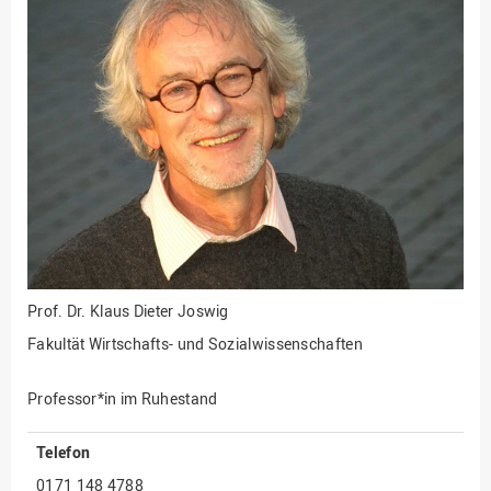
Fakultät
Ingenieurwissenschaften
und Informatik
Fakultät Management,
Kultur und Technik
Fakultät Wirtschafts- und
Sozialwissenschaften
Finanzen
Forschung, Kooperation,
Drittmittel
Gebäude und Technik
Prof. Dr.
Klaus Dieter Joswig
Gesellschaftliches
Fakultät Wirtschafts- und Sozialwissenschaften
Engagement
Gleichstellungsbüro
Professor*in im Ruhestand
Hochschulleitung
Telefon
Hochschulplanung/-
0171 148 4788
strategie