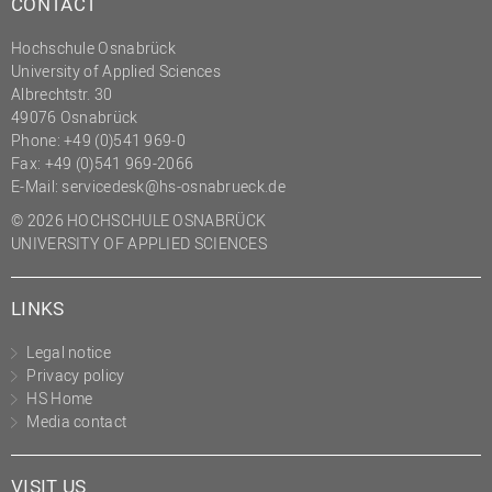
CONTACT
(PMO)
Hochschule Osnabrück
Prozessmanagement
University of Applied Sciences
Recht
Albrechtstr. 30
49076 Osnabrück
Science to Business GmbH
Phone: +49 (0)541 969-0
Fax: +49 (0)541 969-2066
Studierendensekretariat
E-Mail:
servicedesk@hs-osnabrueck.de
Studium und Lehre
© 2026 HOCHSCHULE OSNABRÜCK
Transfer- und
UNIVERSITY OF APPLIED SCIENCES
Innovationsmanagement
LINKS
Legal notice
Privacy policy
HS Home
Media contact
VISIT US