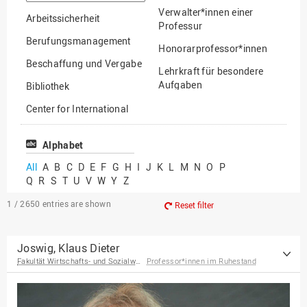
option
Verwalter*innen einer
Arbeitssicherheit
Professur
Berufungsmanagement
Honorarprofessor*innen
Beschaffung und Vergabe
Lehrkraft für besondere
Aufgaben
Bibliothek
Mitarbeiter*innen
Center for International
Mobility
Lehrbeauftragte
Center for International
Alphabet
Gastwissenschaftler*innen
Students
All
A
B
C
D
E
F
G
H
I
J
K
L
M
N
O
P
Professor*innen im
Q
R
S
T
U
V
W
Y
Z
Chancengerechtigkeit
Ruhestand
eLearning Competence
1 / 2650
entries are shown
Reset filter
Center
EU-Büro
Joswig, Klaus Dieter
Fakultät Wirtschafts- und Sozialwissenschaften
Professor*innen im Ruhestand
Fakultät
Agrarwissenschaften und
Landschaftsarchitektur