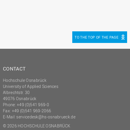
(PMO)
Prozessmanagement
Recht
Science to Business GmbH
TO THE TOP OF THE PAGE
Studierendensekretariat
Studium und Lehre
Transfer- und
CONTACT
Innovationsmanagement
Hochschule Osnabrück
University of Applied Sciences
Albrechtstr. 30
49076 Osnabrück
Phone: +49 (0)541 969-0
Fax: +49 (0)541 969-2066
E-Mail:
servicedesk@hs-osnabrueck.de
© 2026 HOCHSCHULE OSNABRÜCK