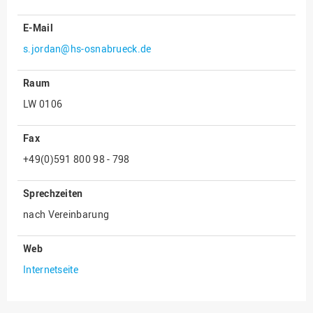
Innenrevision
E-Mail
Institut für Musik
s.jordan@hs-osnabrueck.de
IT Service Center
Raum
Kommunikation und
LW 0106
Marketing
LearningCenter
Fax
Nachhaltigkeit
+49(0)591 800 98 - 798
Personal
Sprechzeiten
Personalentwicklung
nach Vereinbarung
Personalrat
Präsidialbüro
Web
Professional School
Internetseite
Projekte des Präsidiums
Projektmanagement Office