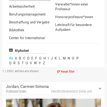
option
Verwalter*innen einer
Arbeitssicherheit
Professur
Berufungsmanagement
Honorarprofessor*innen
Beschaffung und Vergabe
Lehrkraft für besondere
Aufgaben
Bibliothek
Mitarbeiter*innen
Center for International
Mobility
Lehrbeauftragte
Center for International
Alphabet
Gastwissenschaftler*innen
Students
All
A
B
C
D
E
F
G
H
I
J
K
L
M
N
O
P
Professor*innen im
Q
R
S
T
U
V
W
Y
Z
Chancengerechtigkeit
Ruhestand
eLearning Competence
1 / 2651
entries are shown
Reset filter
Center
EU-Büro
Jordan, Carmen-Simona
Professor*innen
Fakultät Management, Kultur und Technik
Fakultät
Agrarwissenschaften und
Landschaftsarchitektur