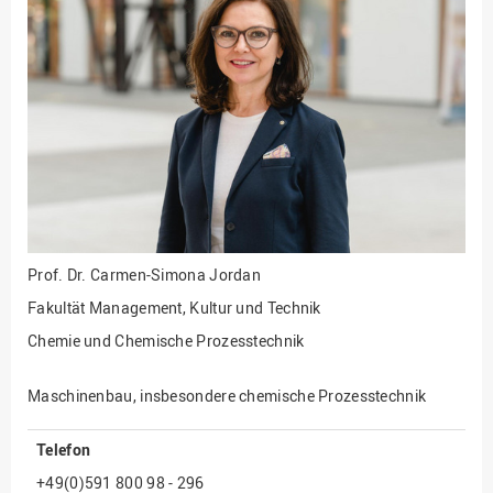
Fakultät
Ingenieurwissenschaften
und Informatik
Fakultät Management,
Kultur und Technik
Fakultät Wirtschafts- und
Sozialwissenschaften
Finanzen
Forschung, Kooperation,
Drittmittel
Prof. Dr.
Carmen-Simona Jordan
Gebäude und Technik
Fakultät Management, Kultur und Technik
Gesellschaftliches
Chemie und Chemische Prozesstechnik
Engagement
Gleichstellungsbüro
Maschinenbau, insbesondere chemische Prozesstechnik
Hochschulleitung
Telefon
Hochschulplanung/-
+49(0)591 800 98 - 296
strategie