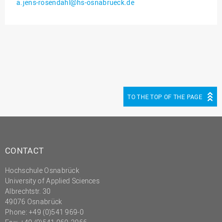
a.jens-rosendahl@hs-osnabrueck.de
Innenrevision
Institut für Musik
IT Service Center
Kommunikation und
Marketing
LearningCenter
TO THE TOP OF THE PAGE
Nachhaltigkeit
Personal
Personalentwicklung
CONTACT
Personalrat
Hochschule Osnabrück
Präsidialbüro
University of Applied Sciences
Professional School
Albrechtstr. 30
49076 Osnabrück
Projekte des Präsidiums
Phone: +49 (0)541 969-0
Projektmanagement Office