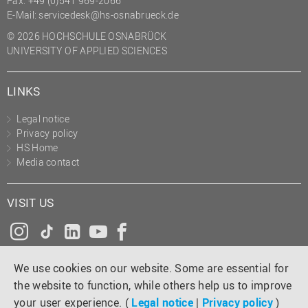
Fax: +49 (0)541 969-2066
(PMO)
E-Mail:
servicedesk@hs-osnabrueck.de
Prozessmanagement
© 2026 HOCHSCHULE OSNABRÜCK
UNIVERSITY OF APPLIED SCIENCES
Recht
Science to Business GmbH
LINKS
Studierendensekretariat
Legal notice
Studium und Lehre
Privacy policy
HS Home
Transfer- und
Media contact
Innovationsmanagement
VISIT US
Instagram
Tiktok
LinkedIn
YouTube
Facebook
We use cookies on our website. Some are essential for
the website to function, while others help us to improve
your user experience. (
Legal notice
|
Privacy policy
)