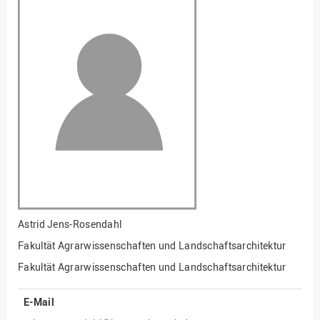
Fakultät
Ingenieurwissenschaften
und Informatik
Fakultät Management,
Kultur und Technik
Fakultät Wirtschafts- und
Sozialwissenschaften
Finanzen
Forschung, Kooperation,
Drittmittel
Gebäude und Technik
Gesellschaftliches
Astrid Jens-Rosendahl
Engagement
Fakultät Agrarwissenschaften und Landschaftsarchitektur
Gleichstellungsbüro
Fakultät Agrarwissenschaften und Landschaftsarchitektur
Hochschulleitung
E-Mail
Hochschulplanung/-
strategie