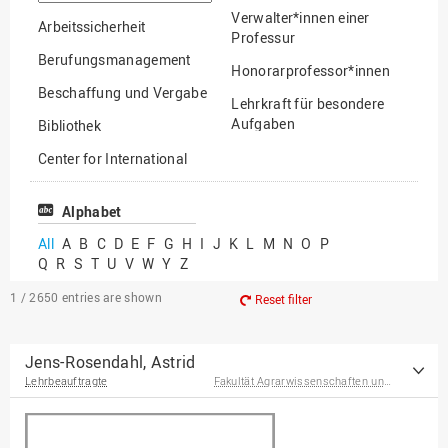
option
Verwalter*innen einer
Arbeitssicherheit
Professur
Berufungsmanagement
Honorarprofessor*innen
Beschaffung und Vergabe
Lehrkraft für besondere
Aufgaben
Bibliothek
Mitarbeiter*innen
Center for International
Mobility
Lehrbeauftragte
Center for International
Alphabet
Gastwissenschaftler*innen
Students
All
A
B
C
D
E
F
G
H
I
J
K
L
M
N
O
P
Professor*innen im
Q
R
S
T
U
V
W
Y
Z
Chancengerechtigkeit
Ruhestand
eLearning Competence
1 / 2650
entries are shown
Reset filter
Center
EU-Büro
Jens-Rosendahl, Astrid
Lehrbeauftragte
Fakultät Agrarwissenschaften und Landschaftsarchitektur
Fakultät
Agrarwissenschaften und
Landschaftsarchitektur