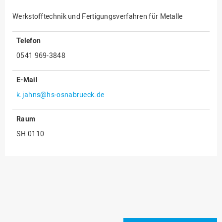
Innenrevision
Werkstofftechnik und Fertigungsverfahren für Metalle
Institut für Musik
Telefon
IT Service Center
0541 969-3848
Kommunikation und
Marketing
E-Mail
LearningCenter
k.jahns@hs-osnabrueck.de
Nachhaltigkeit
Raum
Personal
SH 0110
Personalentwicklung
Personalrat
Präsidialbüro
Professional School
Projekte des Präsidiums
Projektmanagement Office