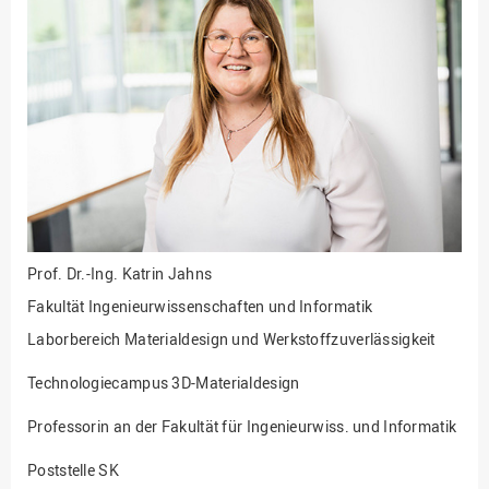
Fakultät
Ingenieurwissenschaften
und Informatik
Fakultät Management,
Kultur und Technik
Fakultät Wirtschafts- und
Sozialwissenschaften
Finanzen
Forschung, Kooperation,
Drittmittel
Prof. Dr.-Ing.
Katrin Jahns
Gebäude und Technik
Fakultät Ingenieurwissenschaften und Informatik
Gesellschaftliches
Laborbereich Materialdesign und Werkstoffzuverlässigkeit
Engagement
Technologiecampus 3D-Materialdesign
Gleichstellungsbüro
Professorin an der Fakultät für Ingenieurwiss. und Informatik
Hochschulleitung
Hochschulplanung/-
Poststelle SK
strategie