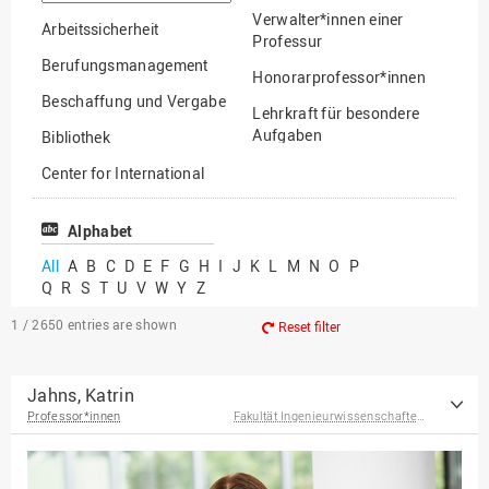
option
Verwalter*innen einer
Arbeitssicherheit
Professur
Berufungsmanagement
Honorarprofessor*innen
Beschaffung und Vergabe
Lehrkraft für besondere
Aufgaben
Bibliothek
Mitarbeiter*innen
Center for International
Mobility
Lehrbeauftragte
Center for International
Alphabet
Gastwissenschaftler*innen
Students
All
A
B
C
D
E
F
G
H
I
J
K
L
M
N
O
P
Professor*innen im
Q
R
S
T
U
V
W
Y
Z
Chancengerechtigkeit
Ruhestand
eLearning Competence
1 / 2650
entries are shown
Reset filter
Center
EU-Büro
Jahns, Katrin
Professor*innen
Fakultät Ingenieurwissenschaften und Informatik
Fakultät
Agrarwissenschaften und
Landschaftsarchitektur