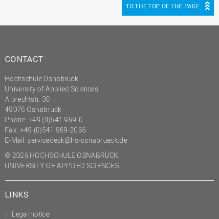
TO THE TOP OF THE PAGE
(PMO)
Prozessmanagement
Recht
Science to Business GmbH
CONTACT
Studierendensekretariat
Hochschule Osnabrück
University of Applied Sciences
Studium und Lehre
Albrechtstr. 30
Transfer- und
49076 Osnabrück
Innovationsmanagement
Phone: +49 (0)541 969-0
Fax: +49 (0)541 969-2066
E-Mail:
servicedesk@hs-osnabrueck.de
© 2026 HOCHSCHULE OSNABRÜCK
UNIVERSITY OF APPLIED SCIENCES
LINKS
Legal notice