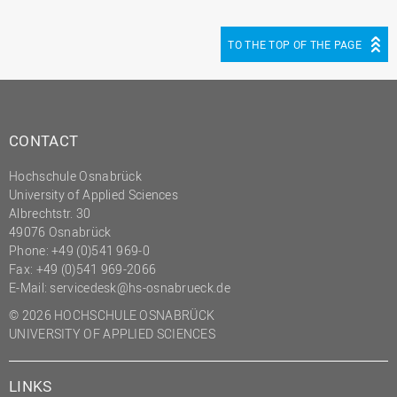
(PMO)
Prozessmanagement
TO THE TOP OF THE PAGE
Recht
Science to Business GmbH
Studierendensekretariat
CONTACT
Studium und Lehre
Hochschule Osnabrück
Transfer- und
University of Applied Sciences
Innovationsmanagement
Albrechtstr. 30
49076 Osnabrück
Phone: +49 (0)541 969-0
Fax: +49 (0)541 969-2066
E-Mail:
servicedesk@hs-osnabrueck.de
© 2026 HOCHSCHULE OSNABRÜCK
UNIVERSITY OF APPLIED SCIENCES
LINKS