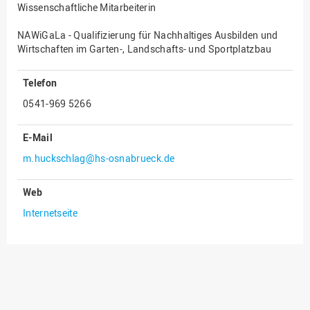
Wissenschaftliche Mitarbeiterin
Innenrevision
NAWiGaLa - Qualifizierung für Nachhaltiges Ausbilden und
Institut für Musik
Wirtschaften im Garten-, Landschafts- und Sportplatzbau
IT Service Center
Telefon
Kommunikation und
Marketing
0541-969 5266
LearningCenter
E-Mail
Nachhaltigkeit
m.huckschlag@hs-osnabrueck.de
Personal
Web
Personalentwicklung
Internetseite
Personalrat
Präsidialbüro
Professional School
Projekte des Präsidiums
Projektmanagement Office