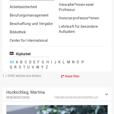
option
Verwalter*innen einer
Arbeitssicherheit
Professur
Berufungsmanagement
Honorarprofessor*innen
Beschaffung und Vergabe
Lehrkraft für besondere
Aufgaben
Bibliothek
Mitarbeiter*innen
Center for International
Mobility
Lehrbeauftragte
Center for International
Alphabet
Gastwissenschaftler*innen
Students
All
A
B
C
D
E
F
G
H
I
J
K
L
M
N
O
P
Professor*innen im
Q
R
S
T
U
V
W
Y
Z
Chancengerechtigkeit
Ruhestand
eLearning Competence
1 / 2650
entries are shown
Reset filter
Center
EU-Büro
Huckschlag, Martina
Mitarbeiter*innen
Fakultät Agrarwissenschaften und Landschaftsarchitektur
Fakultät
Agrarwissenschaften und
Landschaftsarchitektur