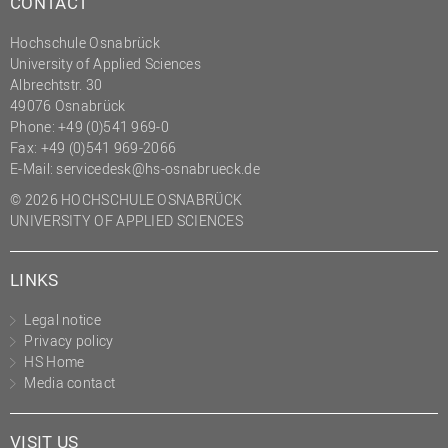
CONTACT
(PMO)
Hochschule Osnabrück
Prozessmanagement
University of Applied Sciences
Albrechtstr. 30
Recht
49076 Osnabrück
Science to Business GmbH
Phone: +49 (0)541 969-0
Fax: +49 (0)541 969-2066
Studierendensekretariat
E-Mail:
servicedesk@hs-osnabrueck.de
Studium und Lehre
© 2026 HOCHSCHULE OSNABRÜCK
Transfer- und
UNIVERSITY OF APPLIED SCIENCES
Innovationsmanagement
LINKS
Legal notice
Privacy policy
HS Home
Media contact
VISIT US