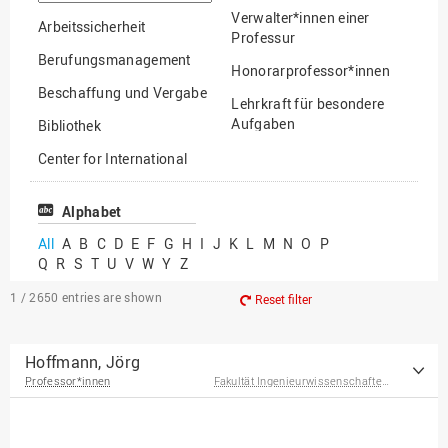
option
Verwalter*innen einer
Arbeitssicherheit
Professur
Berufungsmanagement
Honorarprofessor*innen
Beschaffung und Vergabe
Lehrkraft für besondere
Aufgaben
Bibliothek
Mitarbeiter*innen
Center for International
Mobility
Lehrbeauftragte
Center for International
Alphabet
Gastwissenschaftler*innen
Students
All
A
B
C
D
E
F
G
H
I
J
K
L
M
N
O
P
Professor*innen im
Q
R
S
T
U
V
W
Y
Z
Chancengerechtigkeit
Ruhestand
eLearning Competence
1 / 2650
entries are shown
Reset filter
Center
EU-Büro
Hoffmann, Jörg
Professor*innen
Fakultät Ingenieurwissenschaften und Informatik
Fakultät
Agrarwissenschaften und
Landschaftsarchitektur