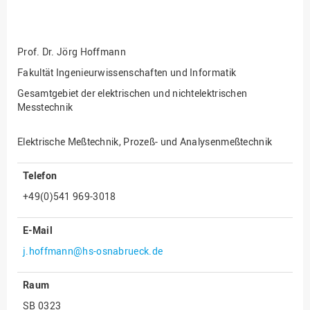
Fakultät
Ingenieurwissenschaften
und Informatik
Prof. Dr.
Jörg Hoffmann
Fakultät Management,
Kultur und Technik
Fakultät Ingenieurwissenschaften und Informatik
Gesamtgebiet der elektrischen und nichtelektrischen
Fakultät Wirtschafts- und
Messtechnik
Sozialwissenschaften
Finanzen
Elektrische Meßtechnik, Prozeß- und Analysenmeßtechnik
Forschung, Kooperation,
Drittmittel
Telefon
Gebäude und Technik
+49(0)541 969-3018
Gesellschaftliches
Engagement
E-Mail
Gleichstellungsbüro
j.hoffmann@hs-osnabrueck.de
Hochschulleitung
Raum
Hochschulplanung/-
SB 0323
strategie