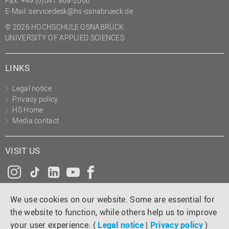
Fax: +49 (0)541 969-2066
(PMO)
E-Mail:
servicedesk@hs-osnabrueck.de
Prozessmanagement
© 2026 HOCHSCHULE OSNABRÜCK
UNIVERSITY OF APPLIED SCIENCES
Recht
Science to Business GmbH
LINKS
Studierendensekretariat
Legal notice
Studium und Lehre
Privacy policy
HS Home
Transfer- und
Media contact
Innovationsmanagement
VISIT US
Instagram
Tiktok
LinkedIn
YouTube
Facebook
We use cookies on our website. Some are essential for
the website to function, while others help us to improve
your user experience. (
Legal notice
|
Privacy policy
)