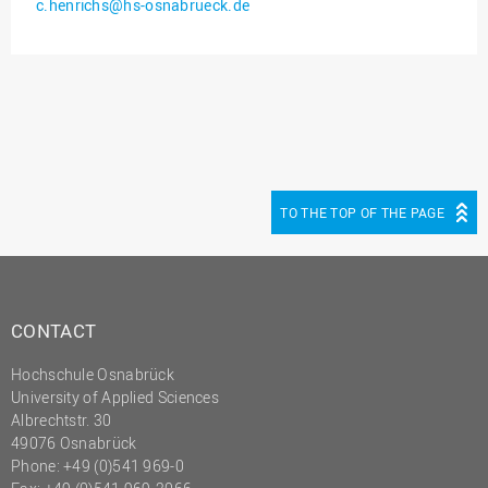
c.henrichs@hs-osnabrueck.de
Innenrevision
Institut für Musik
IT Service Center
Kommunikation und
Marketing
LearningCenter
TO THE TOP OF THE PAGE
Nachhaltigkeit
Personal
Personalentwicklung
CONTACT
Personalrat
Hochschule Osnabrück
Präsidialbüro
University of Applied Sciences
Professional School
Albrechtstr. 30
49076 Osnabrück
Projekte des Präsidiums
Phone: +49 (0)541 969-0
Projektmanagement Office