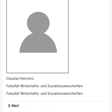
Fakultät
Ingenieurwissenschaften
und Informatik
Fakultät Management,
Kultur und Technik
Fakultät Wirtschafts- und
Sozialwissenschaften
Finanzen
Forschung, Kooperation,
Drittmittel
Gebäude und Technik
Gesellschaftliches
Claudia Henrichs
Engagement
Fakultät Wirtschafts- und Sozialwissenschaften
Gleichstellungsbüro
Fakultät Wirtschafts- und Sozialwissenschaften
Hochschulleitung
E-Mail
Hochschulplanung/-
strategie