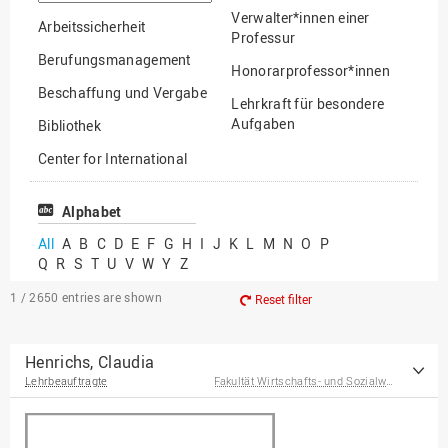
option
Verwalter*innen einer
Arbeitssicherheit
Professur
Berufungsmanagement
Honorarprofessor*innen
Beschaffung und Vergabe
Lehrkraft für besondere
Aufgaben
Bibliothek
Mitarbeiter*innen
Center for International
Mobility
Lehrbeauftragte
Center for International
Alphabet
Gastwissenschaftler*innen
Students
All
A
B
C
D
E
F
G
H
I
J
K
L
M
N
O
P
Professor*innen im
Q
R
S
T
U
V
W
Y
Z
Chancengerechtigkeit
Ruhestand
eLearning Competence
1 / 2650
entries are shown
Reset filter
Center
EU-Büro
Henrichs, Claudia
Lehrbeauftragte
Fakultät Wirtschafts- und Sozialwissenschaften
Fakultät
Agrarwissenschaften und
Landschaftsarchitektur