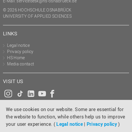
E-Mail:
servicedesk@hs-osnabrueck.de
(PMO)
© 2026 HOCHSCHULE OSNABRÜCK
Prozessmanagement
UNIVERSITY OF APPLIED SCIENCES
Recht
LINKS
Science to Business GmbH
Studierendensekretariat
Legal notice
Privacy policy
Studium und Lehre
HS Home
Media contact
Transfer- und
Innovationsmanagement
VISIT US
Instagram
Tiktok
LinkedIn
YouTube
Facebook
We use cookies on our website. Some are essential for
the website to function, while others help us to improve
your user experience. (
Legal notice
|
Privacy policy
)