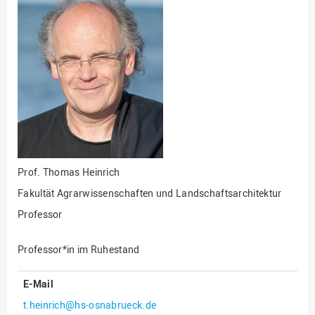
Fakultät
Ingenieurwissenschaften
und Informatik
Fakultät Management,
Kultur und Technik
Fakultät Wirtschafts- und
Sozialwissenschaften
Finanzen
Forschung, Kooperation,
Drittmittel
Prof.
Thomas Heinrich
Gebäude und Technik
Fakultät Agrarwissenschaften und Landschaftsarchitektur
Professor
Gesellschaftliches
Engagement
Professor*in im Ruhestand
Gleichstellungsbüro
Hochschulleitung
E-Mail
Hochschulplanung/-
t.heinrich@hs-osnabrueck.de
strategie