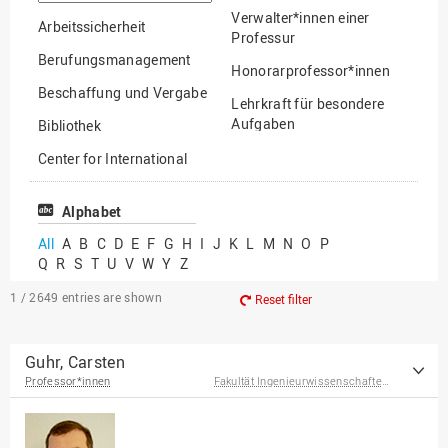
option
Verwalter*innen einer
Arbeitssicherheit
Professur
Berufungsmanagement
Honorarprofessor*innen
Beschaffung und Vergabe
Lehrkraft für besondere
Aufgaben
Bibliothek
Mitarbeiter*innen
Center for International
Mobility
Lehrbeauftragte
Center for International
Alphabet
Gastwissenschaftler*innen
Students
All
A
B
C
D
E
F
G
H
I
J
K
L
M
N
O
P
Professor*innen im
Q
R
S
T
U
V
W
Y
Z
Chancengerechtigkeit
Ruhestand
eLearning Competence
1 / 2649
entries are shown
Reset filter
Center
EU-Büro
Guhr, Carsten
Professor*innen
Fakultät Ingenieurwissenschaften und Informatik
Fakultät
Agrarwissenschaften und
Landschaftsarchitektur