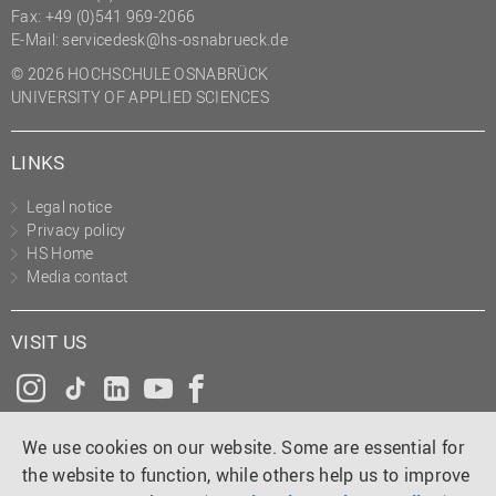
Fax: +49 (0)541 969-2066
(PMO)
E-Mail:
servicedesk@hs-osnabrueck.de
Prozessmanagement
© 2026 HOCHSCHULE OSNABRÜCK
Recht
UNIVERSITY OF APPLIED SCIENCES
Science to Business GmbH
LINKS
Studierendensekretariat
Studium und Lehre
Legal notice
Privacy policy
Transfer- und
HS Home
Innovationsmanagement
Media contact
VISIT US
Instagram
Tiktok
LinkedIn
YouTube
Facebook
We use cookies on our website. Some are essential for
the website to function, while others help us to improve