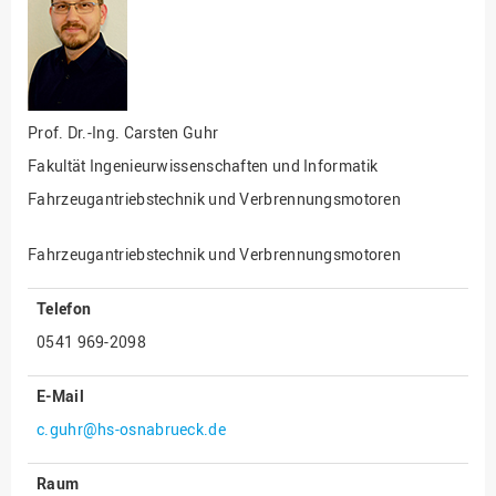
Fakultät
Ingenieurwissenschaften
und Informatik
Fakultät Management,
Kultur und Technik
Prof. Dr.-Ing.
Carsten Guhr
Fakultät Wirtschafts- und
Fakultät Ingenieurwissenschaften und Informatik
Sozialwissenschaften
Fahrzeugantriebstechnik und Verbrennungsmotoren
Finanzen
Forschung, Kooperation,
Fahrzeugantriebstechnik und Verbrennungsmotoren
Drittmittel
Gebäude und Technik
Telefon
Gesellschaftliches
0541 969-2098
Engagement
E-Mail
Gleichstellungsbüro
c.guhr@hs-osnabrueck.de
Hochschulleitung
Hochschulplanung/-
Raum
strategie