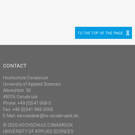
(PMO)
Prozessmanagement
Recht
TO THE TOP OF THE PAGE
Science to Business GmbH
Studierendensekretariat
Studium und Lehre
CONTACT
Transfer- und
Innovationsmanagement
Hochschule Osnabrück
University of Applied Sciences
Albrechtstr. 30
49076 Osnabrück
Phone: +49 (0)541 969-0
Fax: +49 (0)541 969-2066
E-Mail:
servicedesk@hs-osnabrueck.de
© 2026 HOCHSCHULE OSNABRÜCK
UNIVERSITY OF APPLIED SCIENCES