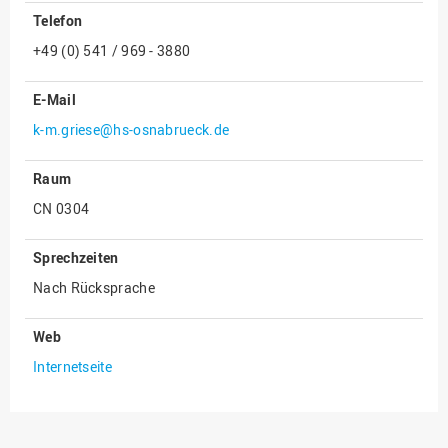
Telefon
Innenrevision
+49 (0) 541 / 969 - 3880
Institut für Musik
IT Service Center
E-Mail
Kommunikation und
k-m.griese@hs-osnabrueck.de
Marketing
Raum
LearningCenter
CN 0304
Nachhaltigkeit
Personal
Sprechzeiten
Personalentwicklung
Nach Rücksprache
Personalrat
Web
Präsidialbüro
Internetseite
Professional School
Projekte des Präsidiums
Projektmanagement Office