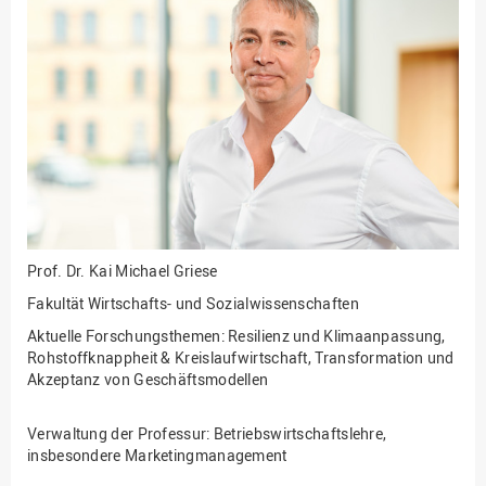
Fakultät
Ingenieurwissenschaften
und Informatik
Fakultät Management,
Kultur und Technik
Fakultät Wirtschafts- und
Sozialwissenschaften
Finanzen
Forschung, Kooperation,
Drittmittel
Prof. Dr.
Kai Michael Griese
Gebäude und Technik
Fakultät Wirtschafts- und Sozialwissenschaften
Gesellschaftliches
Aktuelle Forschungsthemen: Resilienz und Klimaanpassung,
Engagement
Rohstoffknappheit & Kreislaufwirtschaft, Transformation und
Akzeptanz von Geschäftsmodellen
Gleichstellungsbüro
Hochschulleitung
Verwaltung der Professur: Betriebswirtschaftslehre,
insbesondere Marketingmanagement
Hochschulplanung/-
strategie