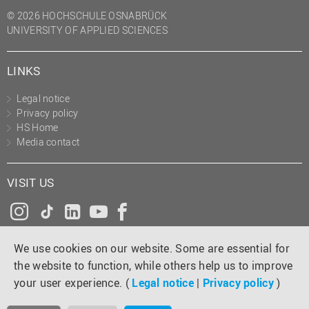
(PMO)
© 2026 HOCHSCHULE OSNABRÜCK
UNIVERSITY OF APPLIED SCIENCES
Prozessmanagement
Recht
LINKS
Science to Business GmbH
Legal notice
Studierendensekretariat
Privacy policy
Studium und Lehre
HS Home
Media contact
Transfer- und
Innovationsmanagement
VISIT US
Instagram
Tiktok
LinkedIn
YouTube
Facebook
We use cookies on our website. Some are essential for
the website to function, while others help us to improve
your user experience. (
Legal notice
|
Privacy policy
)