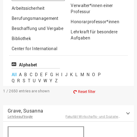
option
Verwalter*innen einer
Arbeitssicherheit
Professur
Berufungsmanagement
Honorarprofessor*innen
Beschaffung und Vergabe
Lehrkraft für besondere
Aufgaben
Bibliothek
Mitarbeiter*innen
Center for International
Mobility
Lehrbeauftragte
Center for International
Alphabet
Gastwissenschaftler*innen
Students
All
A
B
C
D
E
F
G
H
I
J
K
L
M
N
O
P
Professor*innen im
Q
R
S
T
U
V
W
Y
Z
Chancengerechtigkeit
Ruhestand
eLearning Competence
1 / 2650
entries are shown
Reset filter
Center
EU-Büro
Grave, Susanna
Lehrbeauftragte
Fakultät Wirtschafts- und Sozialwissenschaften
Fakultät
Agrarwissenschaften und
Landschaftsarchitektur