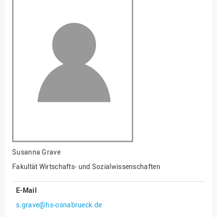
Fakultät
Ingenieurwissenschaften
und Informatik
Fakultät Management,
Kultur und Technik
Fakultät Wirtschafts- und
Sozialwissenschaften
Finanzen
Forschung, Kooperation,
Drittmittel
Gebäude und Technik
Gesellschaftliches
Susanna Grave
Engagement
Fakultät Wirtschafts- und Sozialwissenschaften
Gleichstellungsbüro
E-Mail
Hochschulleitung
s.grave@hs-osnabrueck.de
Hochschulplanung/-
strategie