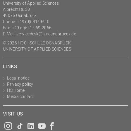
University of Applied Sciences
(PMO)
Albrechtstr. 30
Prozessmanagement
49076 Osnabrück
Phone: +49 (0)541 969-0
Recht
Fax: +49 (0)541 969-2066
E-Mail:
servicedesk@hs-osnabrueck.de
Science to Business GmbH
© 2026 HOCHSCHULE OSNABRÜCK
Studierendensekretariat
UNIVERSITY OF APPLIED SCIENCES
Studium und Lehre
Transfer- und
LINKS
Innovationsmanagement
Legal notice
Privacy policy
HS Home
Media contact
VISIT US
Instagram
Tiktok
LinkedIn
YouTube
Facebook