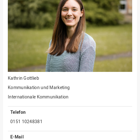
Fakultät
Ingenieurwissenschaften
und Informatik
Fakultät Management,
Kultur und Technik
Fakultät Wirtschafts- und
Sozialwissenschaften
Finanzen
Forschung, Kooperation,
Drittmittel
Kathrin Gottlieb
Gebäude und Technik
Kommunikation und Marketing
Gesellschaftliches
Internationale Kommunikation
Engagement
Telefon
Gleichstellungsbüro
0151 10248381
Hochschulleitung
Hochschulplanung/-
E-Mail
strategie