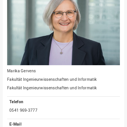
Fakultät
Ingenieurwissenschaften
und Informatik
Fakultät Management,
Kultur und Technik
Fakultät Wirtschafts- und
Sozialwissenschaften
Finanzen
Forschung, Kooperation,
Drittmittel
Marika Gervens
Gebäude und Technik
Fakultät Ingenieurwissenschaften und Informatik
Gesellschaftliches
Fakultät Ingenieurwissenschaften und Informatik
Engagement
Telefon
Gleichstellungsbüro
0541 969-3777
Hochschulleitung
Hochschulplanung/-
E-Mail
strategie