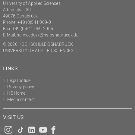
University of Applied Sciences
(PMO)
Albrechtstr. 30
Prozessmanagement
49076 Osnabrück
Phone: +49 (0)541 969-0
Recht
Fax: +49 (0)541 969-2066
E-Mail:
servicedesk@hs-osnabrueck.de
Science to Business GmbH
© 2026 HOCHSCHULE OSNABRÜCK
Studierendensekretariat
UNIVERSITY OF APPLIED SCIENCES
Studium und Lehre
Transfer- und
LINKS
Innovationsmanagement
Legal notice
Privacy policy
HS Home
Media contact
VISIT US
Instagram
Tiktok
LinkedIn
YouTube
Facebook