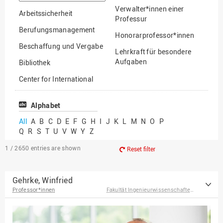
option
Verwalter*innen einer
Arbeitssicherheit
Professur
Berufungsmanagement
Honorarprofessor*innen
Beschaffung und Vergabe
Lehrkraft für besondere
Aufgaben
Bibliothek
Mitarbeiter*innen
Center for International
Mobility
Lehrbeauftragte
Center for International
Alphabet
Gastwissenschaftler*innen
Students
All
A
B
C
D
E
F
G
H
I
J
K
L
M
N
O
P
Professor*innen im
Q
R
S
T
U
V
W
Y
Z
Chancengerechtigkeit
Ruhestand
eLearning Competence
1 / 2650
entries are shown
Reset filter
Center
EU-Büro
Gehrke, Winfried
Professor*innen
Fakultät Ingenieurwissenschaften und Informatik
Fakultät
Agrarwissenschaften und
Landschaftsarchitektur