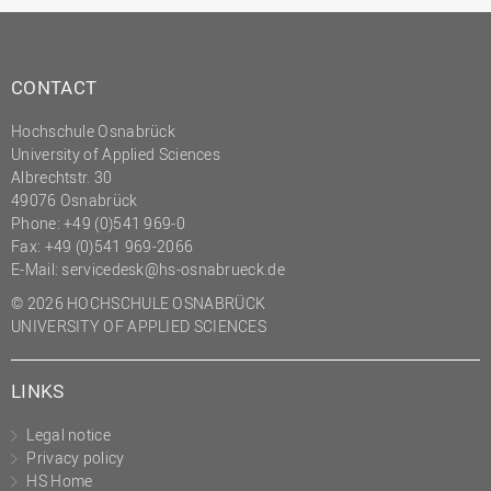
(PMO)
Prozessmanagement
CONTACT
Recht
Science to Business GmbH
Hochschule Osnabrück
University of Applied Sciences
Studierendensekretariat
Albrechtstr. 30
49076 Osnabrück
Studium und Lehre
Phone: +49 (0)541 969-0
Transfer- und
Fax: +49 (0)541 969-2066
Innovationsmanagement
E-Mail:
servicedesk@hs-osnabrueck.de
© 2026 HOCHSCHULE OSNABRÜCK
UNIVERSITY OF APPLIED SCIENCES
LINKS
Legal notice
Privacy policy
HS Home