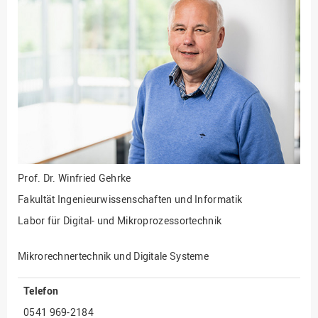
Fakultät
Ingenieurwissenschaften
und Informatik
Fakultät Management,
Kultur und Technik
Fakultät Wirtschafts- und
Sozialwissenschaften
Finanzen
Forschung, Kooperation,
Drittmittel
Prof. Dr.
Winfried Gehrke
Gebäude und Technik
Fakultät Ingenieurwissenschaften und Informatik
Gesellschaftliches
Labor für Digital- und Mikroprozessortechnik
Engagement
Gleichstellungsbüro
Mikrorechnertechnik und Digitale Systeme
Hochschulleitung
Telefon
Hochschulplanung/-
0541 969-2184
strategie