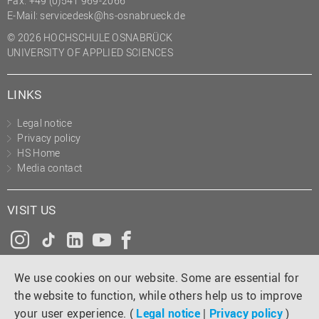
Fax: +49 (0)541 969-2066
(PMO)
E-Mail:
servicedesk@hs-osnabrueck.de
Prozessmanagement
© 2026 HOCHSCHULE OSNABRÜCK
UNIVERSITY OF APPLIED SCIENCES
Recht
Science to Business GmbH
LINKS
Studierendensekretariat
Legal notice
Studium und Lehre
Privacy policy
HS Home
Transfer- und
Media contact
Innovationsmanagement
VISIT US
Instagram
Tiktok
LinkedIn
YouTube
Facebook
We use cookies on our website. Some are essential for
the website to function, while others help us to improve
your user experience. (
Legal notice
|
Privacy policy
)