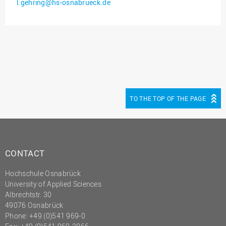
l.gehring@hs-osnabrueck.de
Innenrevision
Institut für Musik
IT Service Center
Kommunikation und
Marketing
LearningCenter
TO THE TOP OF THE PAGE
Nachhaltigkeit
Personal
Personalentwicklung
CONTACT
Personalrat
Hochschule Osnabrück
Präsidialbüro
University of Applied Sciences
Professional School
Albrechtstr. 30
49076 Osnabrück
Projekte des Präsidiums
Phone: +49 (0)541 969-0
Projektmanagement Office