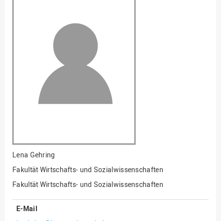
Fakultät
Ingenieurwissenschaften
und Informatik
Fakultät Management,
Kultur und Technik
Fakultät Wirtschafts- und
Sozialwissenschaften
Finanzen
Forschung, Kooperation,
Drittmittel
Gebäude und Technik
Gesellschaftliches
Lena Gehring
Engagement
Fakultät Wirtschafts- und Sozialwissenschaften
Gleichstellungsbüro
Fakultät Wirtschafts- und Sozialwissenschaften
Hochschulleitung
E-Mail
Hochschulplanung/-
strategie