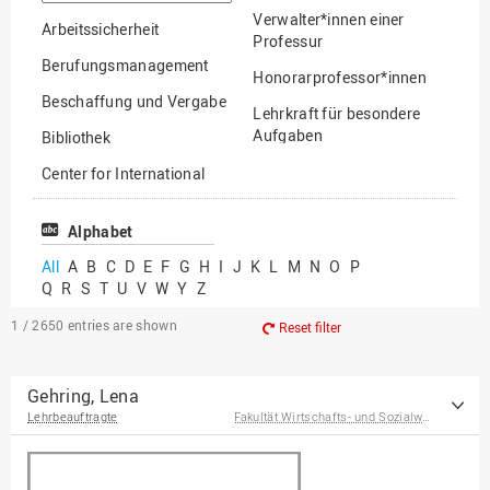
option
Verwalter*innen einer
Arbeitssicherheit
Professur
Berufungsmanagement
Honorarprofessor*innen
Beschaffung und Vergabe
Lehrkraft für besondere
Aufgaben
Bibliothek
Mitarbeiter*innen
Center for International
Mobility
Lehrbeauftragte
Center for International
Alphabet
Gastwissenschaftler*innen
Students
All
A
B
C
D
E
F
G
H
I
J
K
L
M
N
O
P
Professor*innen im
Q
R
S
T
U
V
W
Y
Z
Chancengerechtigkeit
Ruhestand
eLearning Competence
1 / 2650
entries are shown
Reset filter
Center
EU-Büro
Gehring, Lena
Lehrbeauftragte
Fakultät Wirtschafts- und Sozialwissenschaften
Fakultät
Agrarwissenschaften und
Landschaftsarchitektur