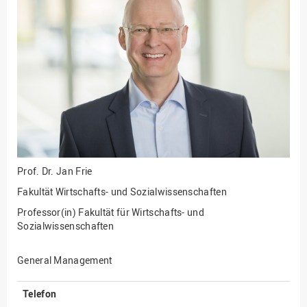
Fakultät
Ingenieurwissenschaften
und Informatik
Fakultät Management,
Kultur und Technik
Fakultät Wirtschafts- und
Sozialwissenschaften
Finanzen
Forschung, Kooperation,
Drittmittel
Prof. Dr.
Jan Frie
Gebäude und Technik
Fakultät Wirtschafts- und Sozialwissenschaften
Gesellschaftliches
Professor(in) Fakultät für Wirtschafts- und
Engagement
Sozialwissenschaften
Gleichstellungsbüro
General Management
Hochschulleitung
Hochschulplanung/-
Telefon
strategie