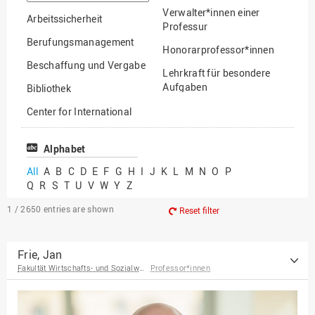
option
Verwalter*innen einer
Arbeitssicherheit
Professur
Berufungsmanagement
Honorarprofessor*innen
Beschaffung und Vergabe
Lehrkraft für besondere
Aufgaben
Bibliothek
Mitarbeiter*innen
Center for International
Mobility
Lehrbeauftragte
Center for International
Alphabet
Gastwissenschaftler*innen
Students
All
A
B
C
D
E
F
G
H
I
J
K
L
M
N
O
P
Professor*innen im
Q
R
S
T
U
V
W
Y
Z
Chancengerechtigkeit
Ruhestand
eLearning Competence
1 / 2650
entries are shown
Reset filter
Center
EU-Büro
Frie, Jan
Fakultät Wirtschafts- und Sozialwissenschaften
Professor*innen
Fakultät
Agrarwissenschaften und
Landschaftsarchitektur