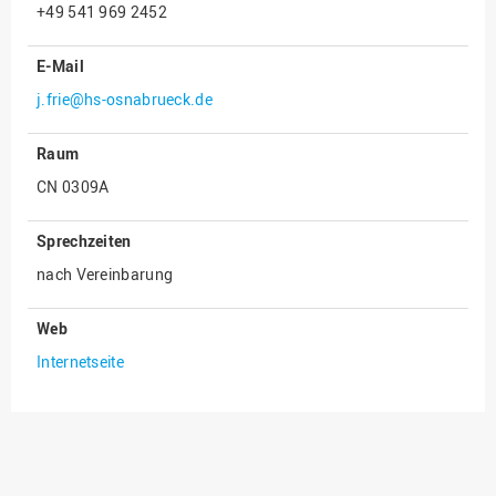
+49 541 969 2452
Innenrevision
E-Mail
Institut für Musik
j.frie@hs-osnabrueck.de
IT Service Center
Kommunikation und
Raum
Marketing
CN 0309A
LearningCenter
Nachhaltigkeit
Sprechzeiten
nach Vereinbarung
Personal
Personalentwicklung
Web
Personalrat
Internetseite
Präsidialbüro
Professional School
Projekte des Präsidiums
Projektmanagement Office