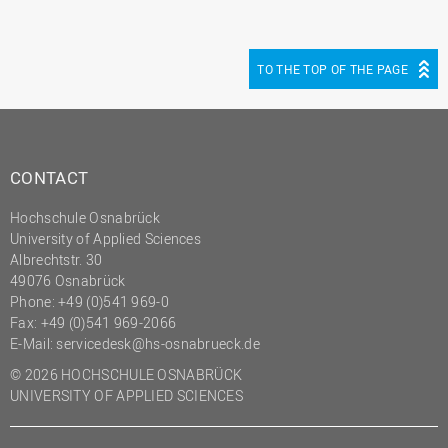
(PMO)
Prozessmanagement
TO THE TOP OF THE PAGE
Recht
Science to Business GmbH
Studierendensekretariat
CONTACT
Studium und Lehre
Transfer- und
Hochschule Osnabrück
Innovationsmanagement
University of Applied Sciences
Albrechtstr. 30
49076 Osnabrück
Phone: +49 (0)541 969-0
Fax: +49 (0)541 969-2066
E-Mail:
servicedesk@hs-osnabrueck.de
© 2026 HOCHSCHULE OSNABRÜCK
UNIVERSITY OF APPLIED SCIENCES